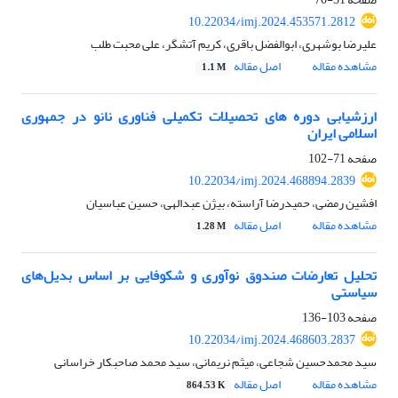
10.22034/imj.2024.453571.2812
علیرضا بوشهری، ابوالفضل باقری، کریم آتشگر، علی محبت طلب
مشاهده مقاله
اصل مقاله
1.1 M
ارزشیابی دوره های تحصیلات تکمیلی فناوری نانو در جمهوری
اسلامی ایران
صفحه
71-102
10.22034/imj.2024.468894.2839
افشین رمضی، حمیدرضا آراسته، بیژن عبدالهی، حسین عباسیان
مشاهده مقاله
اصل مقاله
1.28 M
تحلیل تعارضات صندوق نوآوری و شکوفایی بر اساس بدیل‌های
سیاستی
صفحه
103-136
10.22034/imj.2024.468603.2837
سید محمدحسین شجاعی، میثم نریمانی، سید محمد صاحبکار خراسانی
مشاهده مقاله
اصل مقاله
864.53 K