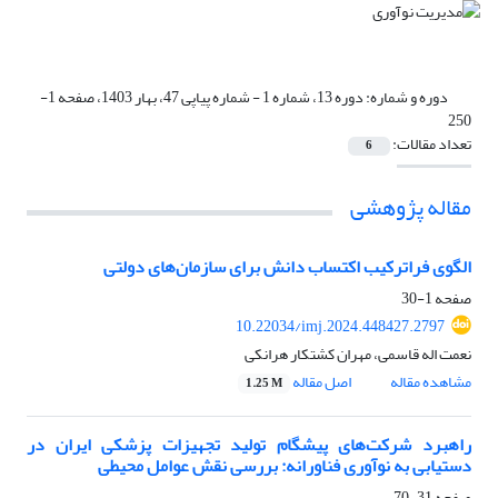
دوره و شماره:
دوره 13، شماره 1 - شماره پیاپی 47، بهار 1403، صفحه 1-
250
تعداد مقالات:
6
مقاله پژوهشی
الگوی فراترکیب اکتساب دانش برای سازمان‌های دولتی
صفحه
1-30
10.22034/imj.2024.448427.2797
نعمت اله قاسمی، مهران کشتکار هرانکی
مشاهده مقاله
اصل مقاله
1.25 M
راهبرد شرکت‌های پیشگام تولید تجهیزات پزشکی ایران در
دستیابی به نوآوری فناورانه: بررسی نقش عوامل محیطی
صفحه
31-70