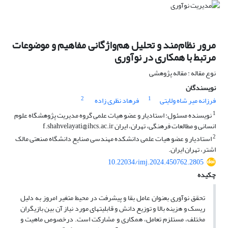
مرور نظام‌مند و تحلیل هم‌واژگانی مفاهیم و موضوعات
مرتبط با همکاری در نوآوری
نوع مقاله : مقاله پژوهشی
نویسندگان
2
1
فرزانه میر شاه ولایتی
فرهاد نظری زاده
1
نویسنده مسئول: استادیار و عضو هیات علمی گروه مدیریت پژوهشگاه علوم
انسانی و مطالعات فرهنگی، تهران، ایران f.shahvelayati@ihcs.ac.ir
2
استادیار و عضو هیات علمی دانشکده مهندسی صنایع دانشگاه صنعتی مالک
اشتر، تهران ایران.
10.22034/imj.2024.450762.2805
چکیده
تحقق نوآوری بعنوان عامل بقا و پیشرفت در محیط متغیر امروز به دلیل
ریسک و هزینه بالا و توزیع دانش و قابلیت‏های مورد نیاز آن بین بازیگران
مختلف، مستلزم تعامل، همکاری و مشارکت است. درخصوص ماهیت و