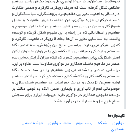
نحوه تعامل سازمان‌ها در حوزه نوآوری، طی حدود یک قرن اخیر مفاهیم
مختلفی شکل گرفته است که هریک رویکرد، کارکرد و هدفی متفاوت
دارد. نظر به اهمیت تمیز این مفاهیم نزد پژوهشگران، سیاستگذاران و
دست‌اندرکاران حوزه نوآوری، این مقاله، با مرور نظام‌مند و تحلیل
هم‌واژگانی، ضمن بررسی سیر تطور مفاهیم مرتبط با این موضوع و
مفاهیم و اصطلاحاتی که در رابطه با این مفهوم شکل گرفته و توسعه
یافتند، به شناسایی تمایزات آن‌ها به‌لحاظ رویکرد، ماهیت، کارکرد و
کانون تمرکز می‌پردازد. براساس نتایج این پژوهش، سه عنصر نگاه
سیستمی، نزدیکی جغرافیایی و شبکه‌سازی را می‌توان به‌عنوان ارکان
اصلی شکل‌گیری این مفاهیم برشمرد که البته میزان گرایش به این سه
عنصر در مفاهیم مختلف همکاری در نوآوری متفاوت است. علاوه بر این،
براساس عناصر یادشده، می‌توان مفاهیم را در سه دسته نگاه
سیستمی، نگاه مکانی و نگاه شبکه‌ای دسته‌بندی کرد. حرکت از مفاهیم
اولیه همچون نزدیکی و قرابت جغرافیایی به مفاهیم شبکه‌سازی و
موضوعاتی اعم از تاب‌آوری و پایداری ضمن آنکه به نوعی دلالت بر
توسعه مفهومی همکاری در نوآوری دارد، می‌تواند ابزاری برای سنجش
سطح بلوغ میل به مشارکت در نوآوری باشد.
کلیدواژه‌ها
نوآوری
شبکه
زیست بوم
نظامات نوآوری
خوشه صنعتی
همکاری