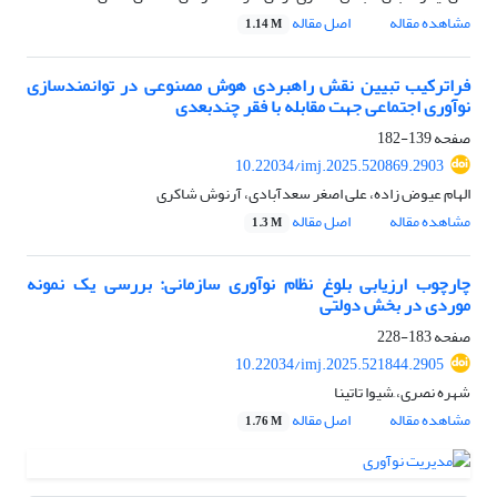
مشاهده مقاله
اصل مقاله
1.14 M
فراترکیب تبیین نقش راهبردی هوش مصنوعی در توانمندسازی
نوآوری اجتماعی جهت مقابله با فقر چندبعدی
صفحه
139-182
10.22034/imj.2025.520869.2903
الهام عیوض زاده، علی اصغر سعدآبادی، آرنوش شاکری
مشاهده مقاله
اصل مقاله
1.3 M
چارچوب ارزیابی بلوغ نظام نوآوری سازمانی: بررسی یک نمونه
موردی در بخش دولتی
صفحه
183-228
10.22034/imj.2025.521844.2905
شهره نصری، َشیوا تاتینا
مشاهده مقاله
اصل مقاله
1.76 M