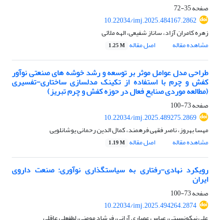
صفحه
35-72
10.22034/imj.2025.484167.2862
زهره کامران آزاد، ساناز شفیعی، الهه ملائی
مشاهده مقاله
اصل مقاله
1.25 M
طراحی مدل عوامل موثر بر توسعه و رشد خوشه های صنعتی نوآور
کفش و چرم با استفاده از تکینک مدلسازی ساختاری-تفسیری
(مطالعه موردی صنایع فعال در حوزه کفش و چرم تبریز)
صفحه
73-100
10.22034/imj.2025.489275.2869
مهسا بهروز، ناصر فقهی فرهمند، کمال الدین رحمانی یوشانلویی
مشاهده مقاله
اصل مقاله
1.19 M
رویکرد نهادی-رفتاری به سیاستگذاری نوآوری: صنعت داروی
ایران
صفحه
73-100
10.22034/imj.2025.494264.2874
علی نیکونسبتی، عباس عصاری آرانی، فرشاد مومنی، لطفعلی عاقلی