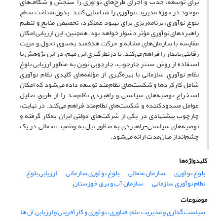
برای توسعه، جذب و اجرای طرح‌های نوآوری را سنجش و شکاف‌های
موجود در حوزه مدیریت نوآوری را شناسایی کنند. بدون شناخت سطح
بلوغ نوآوری، برنامه‌ریزی برای بهبود عملکرد، تخصیص منابع و تنظیمِ
راهبردهای نوآوریِ مؤثر دشوار خواهد بود. همچنین، این ارزیابی امکان
مقایسه با سازمان‌های مشابه و حرکت هدفمند به‌سوی تحول و مزیت
رقابتی پایدار را فراهم می‌کند. با درنظرگیریِ این مهم، در این پژوهش با
استفاده از روش سنتزِ چارچوب، چارچوبی نوین به منظور ارزیابی بلوغِ
نظام نوآوریِ سازمانی با بهره‌گیری از مؤلفه‌های کلیدی نظام نوآوری
شامل کارکردها و شکست‌های نظام‌مند توسعه داده می‌شود که امکان
استخراج توصیه‌های سیاستی و راهبردیِ نظام‌مند را از طریقِ تحلیل
عوامل مسدودکننده و شکست‌های نظام‌مند فراهم می‌کند. در نهایت،
چارچوب پیشنهادی در یکی از شرکت‌های دولتیِ ایران به‌کار گرفته و
توصیه‌های سیاستی-راهبردی به منظور نیل به وضعیت متعالی در یک
چشم‌انداز میان‌مدت ارائه می‌شود.
کلیدواژه‌ها
بلوغ نوآوری
سازمان متعالی
بلوغ نوآوری سازمانی
ارزیابی بلوغ
نظام نوآوری سازمانی
سازمان آب و برق خوزستان
موضوعات
سیاست گذاری و مدیریت علم، فناوری، نوآوری و کارآفرینی و ارزیابی آن ها