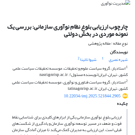
چارچوب ارزیابی بلوغ نظام نوآوری سازمانی: بررسی یک
نمونه موردی در بخش دولتی
نوع مقاله : مقاله پژوهشی
نویسندگان
2
1
شهره نصری
َشیوا تاتینا
1
استادیار، گروه سیاست علوم و تحقیقات، موسسه تحقیقات سیاست علمی
کشور، تهران، ایران(نویسنده مسئول). nasri@nrisp.ac.ir
2
استادیار، گروه سیاست فناوری و نوآوری، موسسه تحقیقات سیاست علمی
کشور، تهران، ایران.tatina@nrisp.ac.ir
10.22034/imj.2025.521844.2905
چکیده
ارزیابی بلوغ نوآوری سازمانی یکی از ابزارهای کلیدی برای شناسایی نقاط
قوت و ضعف در مسیر توسعه نوآوریِ سازمان و یادگیری از شکست‌های
قبلی است. این ارزیابی به مدیران کمک می‌کند تا میزان آمادگی سازمان