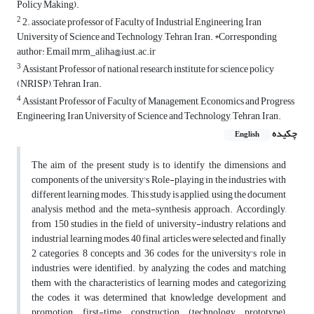
Policy Making).
2
2. associate professor of Faculty of Industrial Engineering, Iran
University of Science and Technology, Tehran, Iran. *Corresponding
author: Email mrm_aliha@iust.ac.ir
3
Assistant Professor of national research institute for science policy
(NRISP), Tehran, Iran.
4
Assistant Professor of Faculty of Management, Economics and Progress
Engineering, Iran University of Science and Technology, Tehran, Iran.
چکیده
English
The aim of the present study is to identify the dimensions and
components of the university's Role-playing in the industries with
different learning modes. This study is applied, using the document
analysis method and the meta-synthesis approach. Accordingly,
from 150 studies in the field of university-industry relations and
industrial learning modes, 40 final articles were selected and finally
2 categories, 8 concepts and 36 codes for the university's role in
industries were identified. by analyzing the codes and matching
them with the characteristics of learning modes and categorizing
the codes, it was determined that knowledge development and
promotion, first-time construction (technology prototype),