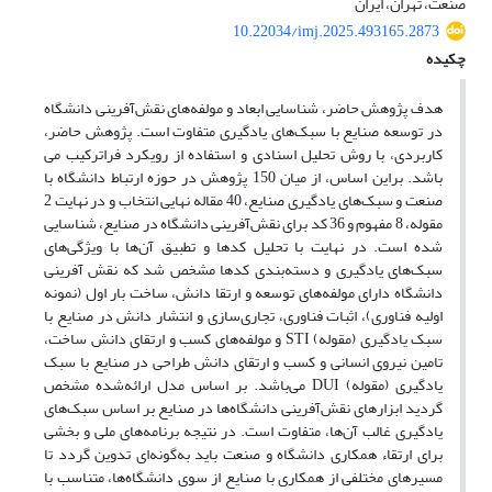
صنعت، تهران، ایران
10.22034/imj.2025.493165.2873
چکیده
هدف پژوهش حاضر، شناسایی ابعاد و مولفه‌های نقش‌آفرینی دانشگاه
در توسعه صنایع با سبک‌های یادگیری متفاوت است. پژوهش حاضر،
کاربردی، با روش تحلیل اسنادی و استفاده از رویکرد فراترکیب می
باشد. براین اساس، از میان 150 پژوهش در حوزه ارتباط دانشگاه با
صنعت و سبک‌های یادگیری صنایع، 40 مقاله نهایی انتخاب و در نهایت 2
مقوله، 8 مفهوم و 36 کد برای نقش‌آفرینی دانشگاه در صنایع، شناسایی
شده است. در نهایت با تحلیل کدها و تطبیق آن‌ها با ویژگی‌های
سبک‌‌های یادگیری و دسته‌بندی کدها مشخص شد که نقش آفرینی
دانشگاه دارای مولفه‌های توسعه و ارتقا دانش، ساخت بار اول (نمونه
اولیه فناوری)، اثبات فناوری، تجاری‌سازی و انتشار دانش در صنایع با
سبک یادگیری (مقوله) STI و مولفه‌های کسب و ارتقای دانش ساخت،
تامین نیروی انسانی و کسب و ارتقای دانش طراحی در صنایع با سبک
یادگیری (مقوله) DUI می‌باشد. بر اساس مدل ارائه‌شده مشخص
گردید ابزارهای نقش‌آفرینی دانشگاه‌ها در صنایع بر اساس سبک‌های
یادگیری غالب آن‌ها، متفاوت است. در نتیجه برنامه‌های ملی و بخشی
برای ارتقاء همکاری دانشگاه و صنعت باید به‌گونه‌ای تدوین گردد تا
مسیرهای مختلفی از همکاری با صنایع از سوی دانشگاه‌ها، متناسب با