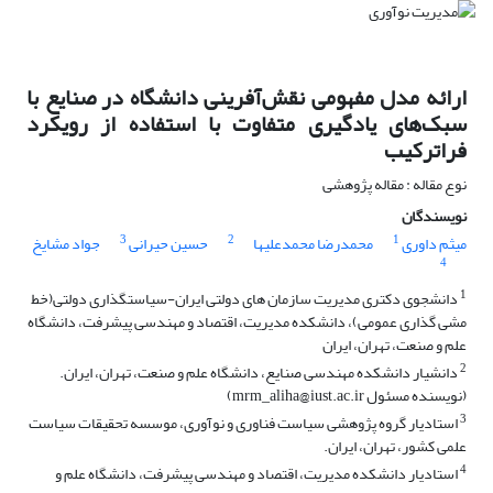
ارائه مدل مفهومی نقش‌آفرینی دانشگاه در صنایع با
سبک‌های یادگیری متفاوت با استفاده از رویکرد
فراترکیب
نوع مقاله : مقاله پژوهشی
نویسندگان
3
2
1
میثم داوری
محمدرضا محمدعلیها
حسین حیرانی
جواد مشایخ
4
1
دانشجوی دکتری مدیریت سازمان های دولتی ایران-سیاستگذاری دولتی(خط
مشی گذاری عمومی)، دانشکده مدیریت، اقتصاد و مهندسی پیشرفت، دانشگاه
علم و صنعت، تهران، ایران
2
دانشیار دانشکده مهندسی صنایع، دانشگاه علم و صنعت، تهران، ایران.
(نویسنده مسئول mrm_aliha@iust.ac.ir)
3
استادیار گروه پژوهشی سیاست فناوری و نوآوری، موسسه تحقیقات سیاست
علمی کشور، تهران، ایران.
4
استادیار دانشکده مدیریت، اقتصاد و مهندسی پیشرفت، دانشگاه علم و