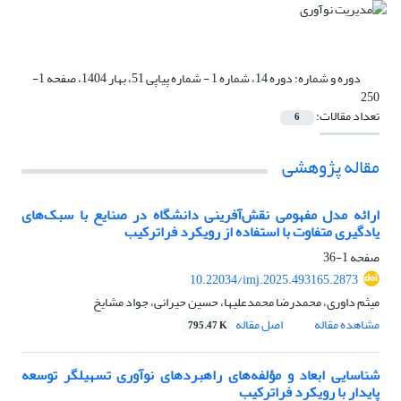
دوره و شماره:
دوره 14، شماره 1 - شماره پیاپی 51، بهار 1404، صفحه 1-
250
تعداد مقالات:
6
مقاله پژوهشی
ارائه مدل مفهومی نقش‌آفرینی دانشگاه در صنایع با سبک‌های
یادگیری متفاوت با استفاده از رویکرد فراترکیب
صفحه
1-36
10.22034/imj.2025.493165.2873
میثم داوری، محمدرضا محمدعلیها، حسین حیرانی، جواد مشایخ
مشاهده مقاله
اصل مقاله
795.47 K
شناسایی ابعاد و مؤلفه‌های راهبردهای نوآوری تسهیلگر توسعه
پایدار با رویکرد فراترکیب