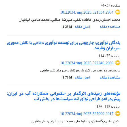
صفحه
37-74
10.22034/imj.2025.521534.2904
محمد احسان زندی، فاطمه ثقفی، علیرضا اصلانی، محمد صادق خیاطیان
مشاهده مقاله
اصل مقاله
1.25 M
پادگان نوآوری: چارچوبی برای توسعه نوآوری دفاعی با نقش محوری
سربازان وظیفه
صفحه
75-114
10.22034/imj.2025.522246.2906
محمدصادق صارمی، کیارش فرتاش، مهرداد شیرقاضی
مشاهده مقاله
اصل مقاله
1.78 M
مؤلفه‌های زمینه‌ای اثرگذار بر حکمرانی همکارانه آب در ایران:
پیش‌درآمدِ طراحی نوآورانه سیاست‌ها در بخش آب
صفحه
115-156
10.22034/imj.2025.527999.2917
متین عامری‌گلستان، رضا واعظی، سید مهدی الوانی، علی باقری