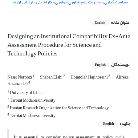
سیاست گذاری و مدیریت علم، فناوری، نوآوری و کارآفرینی و ارزیابی آن ها
عنوان مقاله
English
Designing an Institutional Compatibility Ex-Ante
Assessment Procedure for Science and
Technology Policies
نویسندگان
English
1
2
3
Naser Noroozi
Shaban Elahi
Hojatolah Hajihoseini
Alireza
4
Hasanzadeh
1
University of Isfahan
2
Tarbiat Modares university
3
Iranian Research Organization for Science and Technology
4
Tarbiat Modares university
چکیده
English
It is essential to consider policy assessment in policy cycle.