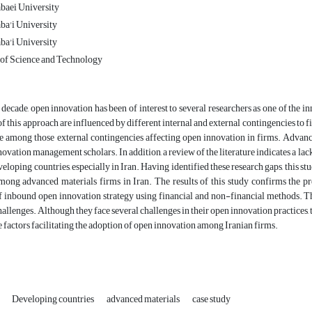
baei University
a'i University
a'i University
 of Science and Technology
 decade, open innovation has been of interest to several researchers as one of the
of this approach are influenced by different internal and external contingencies to 
e among those external contingencies affecting open innovation in firms. Advance
novation management scholars. In addition, a review of the literature indicates a lac
veloping countries, especially in Iran. Having identified these research gaps, this s
ong advanced materials firms in Iran. The results of this study confirms the pre
 inbound open innovation strategy using financial and non-financial methods. Th
allenges. Although they face several challenges in their open innovation practices, t
 factors facilitating the adoption of open innovation among Iranian firms.
n
Developing countries
advanced materials
case study