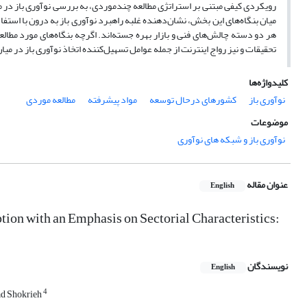
رویکردی کیفی مبتنی بر استراتژی مطالعه چندموردی، به بررسی نوآوری باز در می
میان بنگاه‌های این بخش، نشان‌دهنده غلبه راهبرد نوآوری باز به درون با استفاد
هر دو دسته چالش‌های فنی و بازار بهره جسته‌اند. اگرچه بنگاه‌های مورد مطالع
تحقیقات و نیز رواج اینترنت از جمله عوامل تسهیل‌کننده اتخاذ نوآوری باز در می
کلیدواژه‌ها
نوآوری باز
کشورهای درحال توسعه
مواد پیشرفته
مطالعه موردی
موضوعات
نوآوری باز و شبکه های نوآوری
عنوان مقاله
English
ion with an Emphasis on Sectorial Characteristics:
نویسندگان
English
4
d Shokrieh