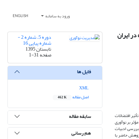
ورود به سامانه
ENGLISH
در ایران
دوره 5، شماره 2 -
شماره پیاپی 16
تابستان 1395
صفحه
1-31
فایل ها
XML
اصل مقاله
462 K
أثیر اقتضائات
سابقه مقاله
مؤثر بر نوآوری
 بررسی ادبیات
هم رسانی
پژوهش حاضر با