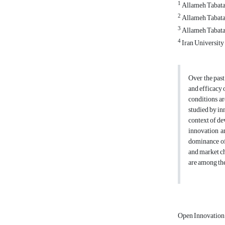
1
Allameh Tabata
2
Allameh Tabatab
3
Allameh Tabatab
4
Iran University
Over the past
and efficacy 
conditions ar
studied by in
context of de
innovation am
dominance of
and market ch
are among the
Open Innovatio