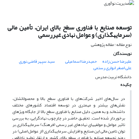
توسعه صنایع با فناوری سطح بالای ایران، تأمین مالی
(سرمایه‎گذاری) و عوامل نهادی غیررسمی
نوع مقاله : مقاله پژوهشی
نویسندگان
علیرضا حسن زاده
حمیدرضا اسماعیلی
سید سپهر قاضی نوری
علی اصغر انواری رستمی
دانشگاه تربیت مدرس
چکیده
در سال‌های اخیر شرکت‌های با فناوری سطح بالا و محصولاتشان،
نقش‌های بیشتر و مهمتری در توسعه اقتصاد کشورهای مختلف
داشته‌اند و به همین دلیل صنایع با فناوری سطح بالا از جایگاه ویژه‎ای
برخوردار شده است. تحقیـق حاضـر در چارچوب نهادگرایی، به بررسی
تاثیر عوامل و مولفه‎های نهادهای غیر رسمی ‎(فرهنگ) سرمایه‎گذاری بر
توان تامین مالی این صنایع و افزایش سرمایه‎گذاری (از عوامل اصلی) در
روند توسعه صنایع با فناوری سطح بالای کشور و ارتقاء تولید ناخالص