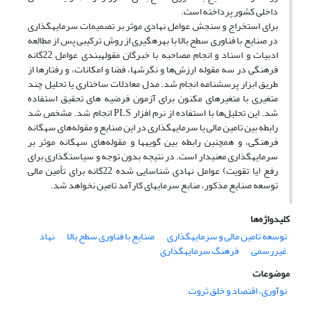
داخلی کشور پرداخته است.
برای استخراج و سنجش عوامل نهادی موثر بر تصمیمات سرمایه‎گذاری
در صنایع با فناوری سطح بالا با بهره‎گیری از روش ترکیبی پس از مطالعه
ادبیات و اسناد و انجام مصاحبه با خبرگان مقوله‎بندی عوامل 22گانه
فرهنگی در سه مقوله ارزش‌ها و نگرش‎ها، فضا و امکانات، و رفتارها از
طریق ابزار پرسشنامه انجام شد. مدل معادلات ساختاری یا تحلیل چند
متغیری با متغیرهای مکنون برای آزمون فرضیه ‏های تحقیق استفاده
شد. این تحلیل‌ها با استفاده از نرم افزار PLS انجام شد. مشخص شد
رابطه بین تامین مالی یا سرمایه‎گذاری در این صنایع و مقوله‌های سه‎گانه
فرهنگی، و همچنین رابطه بین گویه‎ها و مقوله‌های سه‎گانه موثر بر
سرمایه‎گذاری معنی‎دار است. در نتیجه بدون توجه و سیاست‎گذاری برای
رفع (یا تقویت) عوامل نهادی شناسایی شده 22گانه برای تأمین مالی
توسعه صنایع مذکور، منابع سرمایه‎ای کارآمد تامین نخواهد شد.
کلیدواژه‌ها
توسعه تامین مالی و سرمایه‎گذاری
صنایع با فناوری سطح بالا
نهاد
غیررسمی
فرهنگ سرمایه‎گذاری
موضوعات
نوآوری، اقتصاد و خلق ثروت