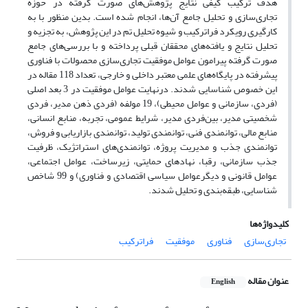
هدف ترکیب کیفی نتایج پژوهش‌های صورت گرفته در حوزه
تجاری‌سازی و تحلیل جامع آن‌ها، انجام شده است. بدین منظور با به
کارگیری رویکرد فراترکیب و شیوه تحلیل تم در این پژوهش، به تجزیه و
تحلیل نتایج و یافته‌های محققان قبلی پرداخته و با بررسی‌های جامع
صورت گرفته پیرامون عوامل موفقیت تجاری‌سازی محصولات با فناوری
پیشرفته در پایگاه‌های علمی معتبر داخلی و خارجی، تعداد 118 مقاله در
این خصوص شناسایی شدند. درنهایت عوامل موفقیت در 3 بعد اصلی
(فردی، سازمانی و عوامل محیطی)، 19 مولفه (فردی ذهن مدیر، فردی
شخصیتی مدیر، بین‌فردی مدیر، شرایط عمومی، تجربه، منابع انسانی،
منابع مالی، توانمندی فنی، توانمندی تولید، توانمندی بازاریابی و فروش،
توانمندی جذب و مدیریت پروژه، توانمندی‌های استراتژیک، ظرفیت
جذب سازمانی، رقبا، نهادهای حمایتی، زیرساخت، عوامل اجتماعی،
عوامل قانونی و دیگرعوامل سیاسی اقتصادی و فناوری) و 99 شاخص
شناسایی، طبقه‌بندی و تحلیل شدند.
کلیدواژه‌ها
تجاری‌سازی
فناوری
موفقیت
فراترکیب
عنوان مقاله
English