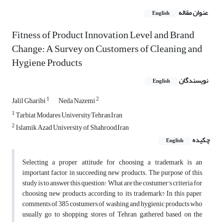
عنوان مقاله
English
Fitness of Product Innovation Level and Brand
Change: A Survey on Customers of Cleaning and
Hygiene Products
نویسندگان
English
1
2
Jalil Gharibi
Neda Nazemi
1
Tarbiat Modares University,Tehran,Iran
2
Islamik Azad University of Shahrood,Iran
چکیده
English
Selecting a proper attitude for choosing a trademark is an
important factor in succeeding new products. The purpose of this
study is to answer this question: What are the costumer's criteria for
choosing new products according to its trademark? In this paper,
comments of 385 costumers of washing and hygienic products who
usually go to shopping stores of Tehran gathered based on the