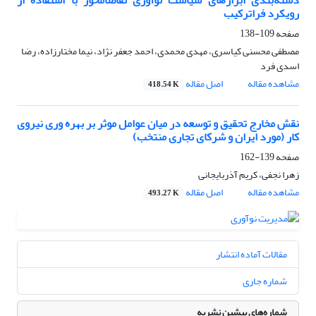
دسته‌بندی ابزارهای سیاست نوآوری تقاضامحور با استفاده از
رویکرد فراترکیب
صفحه
109-138
مصطفی محسنی کیاسری، مهدی محمدی، احمد جعفر نژاد، نیما مختارزاده، رضا
اسدی فرد
مشاهده مقاله
اصل مقاله
418.54 K
نقش مخارج تحقیق و توسعه در میان عوامل موثر بر بهره وری نیروی
کار (مورد ایران و شرکای تجاری منتخب)
صفحه
139-162
زهرا نجفی، کریم آذربایجانی
مشاهده مقاله
اصل مقاله
493.27 K
مقالات آماده انتشار
شماره جاری
شماره‌های پیشین نشریه