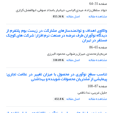
صفحه
31-64
جواد سلطان زاده، مهدی الیاسی، جهانیار بامداد صوفی، ابوالفضل کزازی
مشاهده مقاله
اصل مقاله
855.36 K
واکاوی اهداف و توانمندسازهای مشارکت در زیست بوم پلتفرم از
دیدگاه نوآوران طرف عرضه در صنعت نرم افزار: شرکت های کوچک
مستقر در تهران
صفحه
65-86
مریم یارمحمدی، مهران رضوانی، محمود البرزی
مشاهده مقاله
اصل مقاله
338.09 K
تناسب سطح نوآوری در محصول با میزان تغییر در علامت تجاری:
پیمایشی از مشتریان محصولات شوینده و بهداشتی
صفحه
87-108
جلیل غریبی، ندا ناظمی
مشاهده مقاله
اصل مقاله
432.8 K