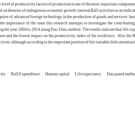
e level of productivity factors of production is one of the most important compone
ed on theories of endogenous economic growth, internal R&D activities as an indicato
ption of advanced foreign technology in the production of goods and services' bus
he importance of the issue, this research attempts to investigate the contributin
ng the year 2004 to 2014 using Pan-Data method. The results indicate that life ex
est and the lowest impact on the productivity index of the workforce. Also, the R
ivity, although, according to the important position of this variable, little attention h
vity
R&D Expenditure
Human capital
Life expectancy
Data panel meth