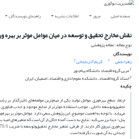
صفحه اصلی
مرور
اطلاعات نشریه
راهنمای نویسندگان
نقش مخارج تحقیق و توسعه در میان عوامل موثر بر بهره ور
نوع مقاله : مقاله پژوهشی
نویسندگان
2
1
زهرا نجفی
کریم آذربایجانی
1
مربی گروه اقتصاد دانشگاه پیام نور
2
استاد گروه اقتصاد، دانشکده علوم اداری و اقتصاد، اصفهان، ایران
چکیده
ارتقاء سطح بهره
وری عوامل تولید یکی از مهم
ترین مولفه
های تاثیرگذار بر ر
تحقیق
وتوسعه داخلی ، موجب استفاده موثرتر از منابع موجود و جذب فناوری پ
می
یابد. با توجه به اهمیت موضوع، این پژوهش سعی دارد عوامل موثر بر بهره
ور
بهره
وری نیروی کار دارند. از طرفی، متغیر مخارج تحقیق
وتوسعه با ضریب 71/1 دارای تاثیر مثبت بر بهره
چندانی به آن صورت نگرفته است.