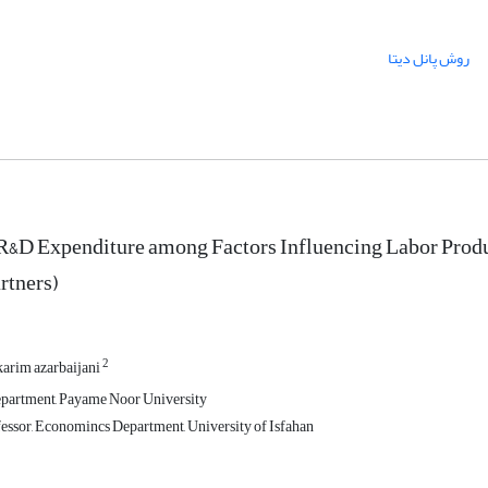
روش پانل دیتا
 R&D Expenditure among Factors Influencing Labor Produc
rtners)
2
karim azarbaijani
artment, Payame Noor University
essor, Economincs Department, University of Isfahan