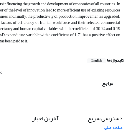
nts influencing the growth and development of economies of all countries. In
r of the level of innovation lead to more efficient use of existing resources
iness and, finally, the productivity of production improvement is upgraded.
g factors of efficiency of Iranian workforce and their selected commercial
pectancy and human capital variables with the coefficient of 30.74 and 0.19
&D expenditure variable with a coefficient of 1.71 has a positive effect on
as been paid to it.
کلیدواژه‌ها
English
od
مراجع
دسترسی سریع
آخرین اخبار
صفحه اصلی