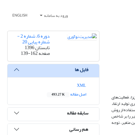
ورود به سامانه
ENGLISH
دوره 6، شماره 2 -
شماره پیاپی 20
تابستان 1396
صفحه
139-162
فایل ها
XML
اصل مقاله
493.27 K
زا، فعالیت
های
ری تولید ارتقاء
20-2004 با استفاده از روش
سابقه مقاله
ترتیب با داشتن ضریب 74/30 و 11/0، بیشترین و کمترین تاثیر را بر شاخص
ن متغیر، توجه
هم رسانی