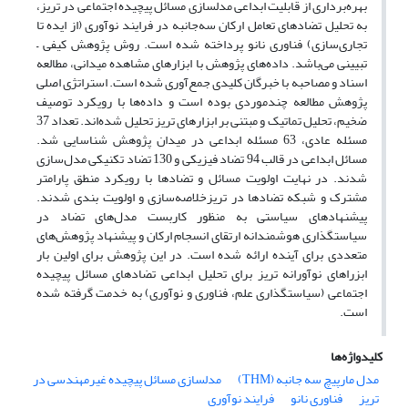
بهره‌برداری از قابلیت ابداعی مدلسازی مسائل پیچیده اجتماعی در تریز،
به تحلیل تضادهای تعامل ارکان سه‌جانبه در فرایند نوآوری (از ایده تا
تجاری‌سازی) فناوری نانو پرداخته شده است. روش پژوهش کیفی –
تبیینی می‌باشد. داده‌های پژوهش با ابزارهای مشاهده میدانی، مطالعه
اسناد و مصاحبه با خبرگان کلیدی جمع‌آوری شده است. استراتژی اصلی
پژوهش مطالعه چندموردی بوده است و داده‌ها با رویکرد توصیف
ضخیم، تحلیل تماتیک و مبتنی بر ابزارهای تریز تحلیل شده‌اند. تعداد 37
مسئله عادی، 63 مسئله ابداعی در میدان پژوهش شناسایی شد.
مسائل ابداعی در قالب 94 تضاد فیزیکی و 130 تضاد تکنیکی مدل‌سازی
شدند. در نهایت اولویت مسائل و تضادها با رویکرد منطق پارامتر
مشترک و شبکه تضادها در تریزخلاصه‌سازی و اولویت بندی شدند.
پیشنهادهای سیاستی به منظور کاربست مدل‌های تضاد در
سیاستگذاری هوشمندانه ارتقای انسجام ارکان و پیشنهاد پژوهش‌های
متعددی برای آینده ارائه شده است. در این پژوهش برای اولین بار
ابزراهای نوآورانه تریز برای تحلیل ابداعی تضادهای مسائل پیچیده
اجتماعی (سیاستگذاری علم، فناوری و نوآوری) به خدمت گرفته شده
است.
کلیدواژه‌ها
مدل مارپیچ سه جانبه (THM)
مدلسازی مسائل پیچیده غیرمهندسی در
تریز
فناوری نانو
فرایند نوآوری