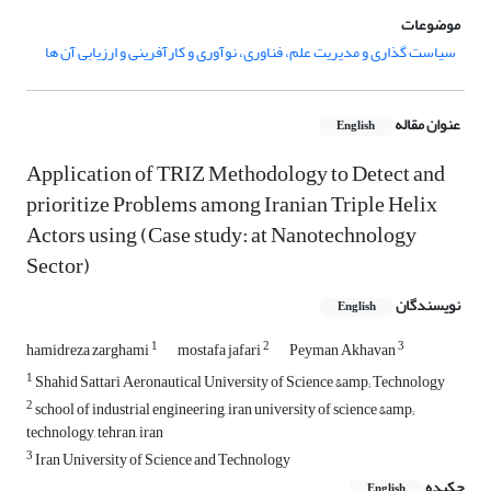
موضوعات
سیاست گذاری و مدیریت علم، فناوری، نوآوری و کارآفرینی و ارزیابی آن ها
عنوان مقاله
English
Application of TRIZ Methodology to Detect and
prioritize Problems among Iranian Triple Helix
Actors using (Case study: at Nanotechnology
Sector)
نویسندگان
English
1
2
3
hamidreza zarghami
mostafa jafari
Peyman Akhavan
1
Shahid Sattari Aeronautical University of Science &amp; Technology
2
school of industrial engineering, iran university of science &amp;
technology, tehran, iran
3
Iran University of Science and Technology
چکیده
English