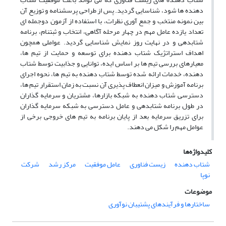
دهنده ها شود، شناسایی گردید. پس از طراحی پرسشنامه و توزیع آن
بین نمونه منتخب و جمع آوری نظرات، با استفاده از آزمون دوجمله ای
تعداد یازده عامل مهم در چهار مرحله آگاهی، انتخاب و ثبت‏نام، برنامه
شتابدهی و در نهایت روز نمایش شناسایی گردید. عواملی همچون
اهداف استراتژیک شتاب دهنده برای توسعه و حمایت از تیم ها،
معیارهای بررسی تیم ها بر اساس ایده، توانایی و جذابیت توسط شتاب
دهنده، خدمات ارائه شده توسط شتاب دهنده به تیم ها، نحوه اجرای
برنامه آموزش و میزان انعطاف پذیری آن نسبت به زمان استقرار تیم ها،
دسترسی شتاب دهنده به شبکه بازارها، مشتریان و سرمایه گذاران
در طول برنامه شتابدهی و عامل دسترسی به شبکه سرمایه گذاران
برای تزریق سرمایه بعد از پایان برنامه به تیم های خروجی برخی از
عوامل مهم را شکل می دهند.
کلیدواژه‌ها
شتاب دهنده
زیست فناوری
عامل موفقیت
مرکز رشد
شرکت
نوپا
موضوعات
ساختارها و فرآیندهای پشتیبان نوآوری