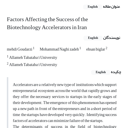
عنوان مقاله
English
Factors Affecting the Success of the
Biotechnology Accelerators in Iran
نویسندگان
English
1
1
2
mehdi Goudarzi
Mohammad Naghi zadeh
ehsan biglar
1
Allameh Tabataba'i University
2
Allameh Tabataba'i University
چکیده
English
Accelerators are a relatively new type of institutions which support
entrepreneurial ecosystem across the world that rapidly grows and
they offer the necessary services to startups in the early stages of
their development. The emergence of this phenomenon has opened
up a new path in front of the entrepreneurs and in a short period of
time, the startups have developed very quickly. Identifying success
factors of accelerators can minimize failure of the startups.
The determinants of success in the field of biotechnology