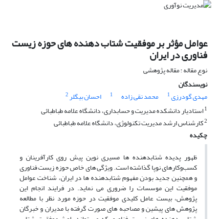
عوامل مؤثر بر موفقیت شتاب دهنده های حوزه زیست
فناوری در ایران
نوع مقاله : مقاله پژوهشی
نویسندگان
2
1
1
مهدی گودرزی
محمد نقی زاده
احسان بیگلر
1
استادیار دانشکده مدیریت و حسابداری، دانشگاه علامه طباطبائی
2
کارشناس ارشد مدیریت تکنولوژی، دانشگاه علامه طباطبائی
چکیده
ظهور پدیده شتابدهنده ها مسیری نوین پیش روی کارآفرینان و
کسب‌و‌کارهای نوپا گذاشته است. ویژگی های خاص حوزه زیست فناوری
و همچنین جدید بودن مفهوم شتابدهنده ها در ایران، شناخت عوامل
موفقیت این موسسات را ضروری می نماید. در فرایند انجام این
پژوهش، بیست عامل کلیدی موفقیت در حوزه مورد نظر با مطالعه
پژوهش های پیشین و مصاحبه های صورت گرفته با مدیران و خبرگان
شتاب دهنده های زیست فناوری که می تواند باعث موفقیت شتاب