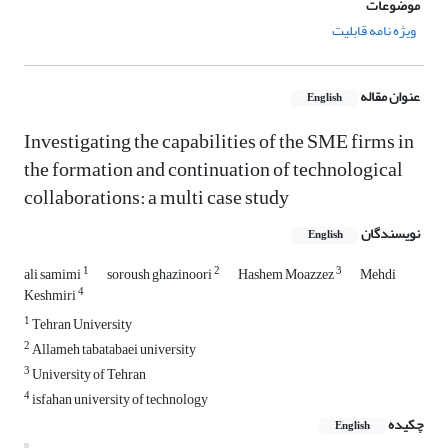
موضوعات
ویژه نامه قابلیت
عنوان مقاله
English
Investigating the capabilities of the SME firms in
the formation and continuation of technological
collaborations: a multi case study
نویسندگان
English
1
2
3
ali samimi
soroush ghazinoori
Hashem Moazzez
Mehdi
4
Keshmiri
1
Tehran University
2
Allameh tabatabaei university
3
University of Tehran
4
isfahan university of technology
چکیده
English