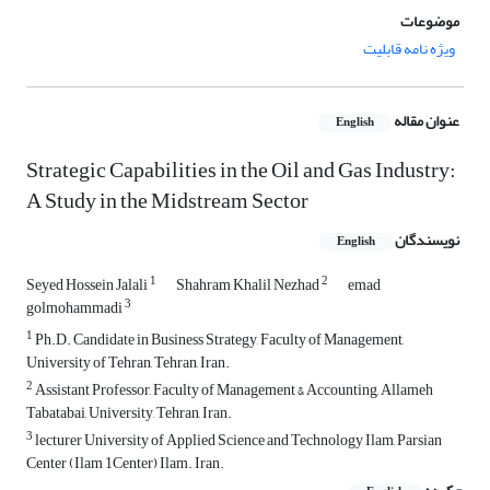
موضوعات
ویژه نامه قابلیت
عنوان مقاله
English
Strategic Capabilities in the Oil and Gas Industry:
A Study in the Midstream Sector
نویسندگان
English
1
2
Seyed Hossein Jalali
Shahram Khalil Nezhad
emad
3
golmohammadi
1
Ph.D. Candidate in Business Strategy, Faculty of Management,
University of Tehran, Tehran, Iran.
2
Assistant Professor, Faculty of Management & Accounting, Allameh
Tabatabai, University, Tehran, Iran.
3
lecturer University of Applied Science and Technology Ilam, Parsian
Center (Ilam 1Center) Ilam. Iran.