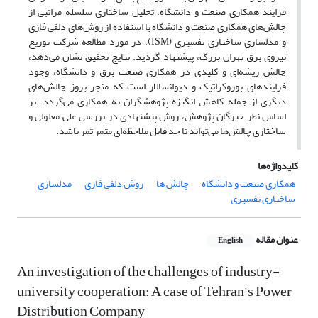
فرایند همکاری صنعت و دانشگاه، تحلیل ساختاری سلسله مراتبی از
چالش‌های همکاری صنعت و دانشگاه با استفاده از روش‌های دلفی فازی
و مدلسازی ساختاری تفسیری (ISM)، در مورد مطالعه شرکت توزیع
نیروی برق تهران بزرگ، پیشنهاد گردید. نتایج تحقیق نشان می‌دهد،
چالش ریشه‌ای و کلیدی در همکاری صنعت برق و دانشگاه، وجود
فرایندهای بوروکراتیک و دیوانسالار است که منجر بروز چالش‌های
دیگری از جمله کاهش انگیزه پژوهشگران به همکاری می‌گردد. بر
اساس نظر خبرگان پژوهش، روش پیشنهادی در بررسی علی معلولی و
ساختاری چالش‌ها می‌تواند تا حد قابل ملاحظه‌ای مثمر ثمر باشد.
کلیدواژه‌ها
همکاری صنعت و دانشگاه
چالش ها
روش دلفی فازی
مدلسازی
ساختاری تفسیری
عنوان مقاله
English
An investigation of the challenges of industry-
university cooperation: A case of Tehran’s Power
Distribution Company