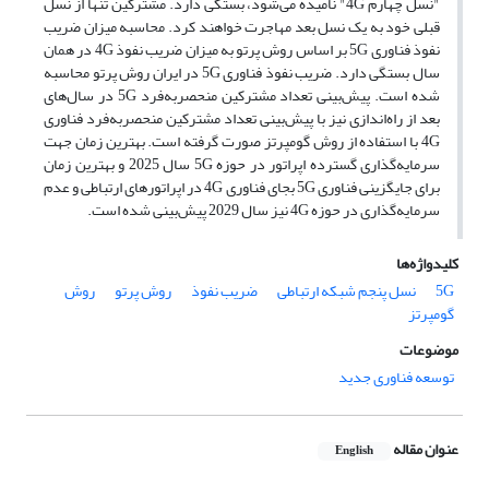
"نسل چهارم 4G" نامیده می‌شود، بستگی دارد. مشترکین تنها از نسل
قبلی خود به یک نسل بعد مهاجرت خواهند کرد. محاسبه میزان ضریب
نفوذ فناوری 5G بر اساس روش پرتو به میزان ضریب نفوذ 4G در همان
سال بستگی دارد. ضریب نفوذ فناوری 5G در ایران روش پرتو محاسبه
شده است. پیش‌بینی تعداد مشترکین منحصربه‌فرد 5G در سال‌های
بعد از راه‌اندازی نیز با پیش‌بینی تعداد مشترکین منحصربه‌فرد فناوری
4G با استفاده از روش گومپرتز صورت گرفته است. بهترین زمان جهت
سرمایه‌گذاری گسترده اپراتور در حوزه 5G سال 2025 و بهترین زمان
برای جایگزینی فناوری 5G بجای فناوری 4G در اپراتورهای ارتباطی و عدم
سرمایه‌گذاری در حوزه 4G نیز سال 2029 پیش‌بینی شده است.
کلیدواژه‌ها
5G
نسل پنجم شبکه ارتباطی
ضریب نفوذ
روش پرتو
روش
گومپرتز
موضوعات
توسعه فناوری جدید
عنوان مقاله
English