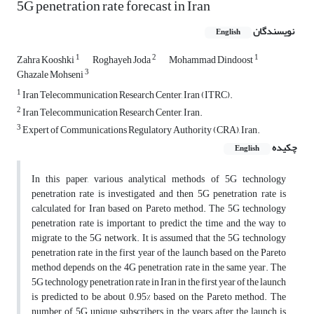
5G penetration rate forecast in Iran
نویسندگان
English
1
2
1
Zahra Kooshki
Roghayeh Joda
Mohammad Dindoost
3
Ghazale Mohseni
1
Iran Telecommunication Research Center, Iran (ITRC).
2
Iran Telecommunication Research Center, Iran.
3
Expert of Communications Regulatory Authority (CRA), Iran.
چکیده
English
In this paper, various analytical methods of 5G technology
penetration rate is investigated and then 5G penetration rate is
calculated for Iran based on Pareto method. The 5G technology
penetration rate is important to predict the time and the way to
migrate to the 5G network. It is assumed that the 5G technology
penetration rate in the first year of the launch based on the Pareto
method depends on the 4G penetration rate in the same year. The
5G technology penetration rate in Iran in the first year of the launch
is predicted to be about 0.95% based on the Pareto method. The
number of 5G unique subscribers in the years after the launch is