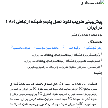
پیش‌بینی ضریب نفوذ نسل پنجم شبکه ارتباطی (5G)
در ایران
نوع مقاله : مقاله پژوهشی
نویسندگان
3
1
2
1
زهرا کوشکی
رقیه جدا
محمد دین دوست
غزاله محسنی
1
پژوهشگر، پژوهشگاه ارتباطات و فناوری اطلاعات، ایران.
2
عضو هیئت‌علمی، پژوهشگاه ارتباطات و فناوری اطلاعات، ایران.
3
کارشناس، سازمان تنظیم مقررات و ارتباطات رادیویی، ایران.
چکیده
هدف از این مقاله بررسی روش‌های متنوع تحلیلی ضریب نفوذ فناوری
نسل پنجم (5G) و در نهایت محاسبه ضریب نفوذ 5G در ایران بر اساس
روش پرتو است. میزان ضریب نفوذ فناوری 5G برای پیش‌بینی زمان و
نحوه گذر به شبکه 5G مهم است. در این مقاله فرض بر آن است که
نفوذ اولیه 5G به میزان نفوذ موج قبلی فناوری بی‌سیم تلفن همراه که