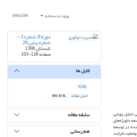
ورود به سامانه
ENGLISH
دوره 8، شماره 2 -
شماره پیاپی 28
تابستان 1398
صفحه
103-128
فایل ها
XML
اصل مقاله
891.97 K
 تحلیل پویایی
سابقه مقاله
سعه جاویژه‌های
یندهای یادشده در توسعه
هم رسانی
 وضعیت فرایند