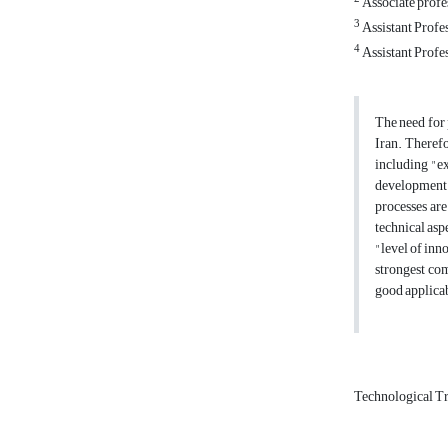
Associate profe
3
Assistant Profes
4
Assistant Profes
The need for 
Iran. Therefo
including "ex
development 
processes are
technical asp
"level of inn
strongest com
good applica
Technological Tr