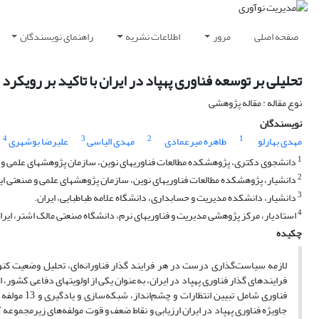
صفحه اصلی
مرور
اطلاعات نشریه
راهنمای نویسندگان
تحلیلی بر توسعه فناوری پهپاد در ایران با تاکید بر رویکر
نوع مقاله : مقاله پژوهشی
نویسندگان
4
3
2
1
مهدی بهارلو
طاهره میرعمادی
مهدی الیاسی
علیرضا بوشهری
1
دانشجوی دکتری، پژوهشکده مطالعات فناوریهای نوین، سازمان پژوهشهای علمی و ص
2
دانشیار، پژوهشکده مطالعات فناوریهای نوین، سازمان پژوهشهای علمی و صنعتی ای
3
دانشیار، دانشکده مدیریت و حسابداری، دانشگاه علامه طباطبایی، ایران.
4
استادیار، مرکز پژوهشی مدیریت و فناوریهای نرم، دانشگاه صنعتی مالک اشتر، ایرا
چکیده
لازمه سیاست‌گذاری درست در هر فرایند گذار فناورانه‌ای، تحلیل وضعیت کنو
فرایندهای گذار فناوری پهپاد در ایران، به‌عنوان یکی از اولویتهای دفاعی کشور،
فناوری شامل
جاویژه فناوری پهپاد در ایران ارزیابی و نقاط ضعف و قوت مولفه‌های زیرمجموع