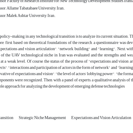
ssor, Faculty of Research Institute for New Technology Development Studies, Iran
sor, Allame Tabatabaee University, Iran.
sor, Malek Ashtar University, Iran.
policy-making in any technological transition is to analyze its current situation.
re, first, based on theoretical foundations of the research, a questionnaire was d
pectations and vision articulation", "network building" and "learning". Next, with
of the UAV technological niche in Iran was evaluated and the strengths and wea
 at a weak level. Of course, the status of the process of "expectations and vision 
ects", "interactions and participation of actors in the form of network" and "learni
ovative of expectations and vision", "the level of actors' lobbying power", "the forma
ponents were recognized. Then, with a panel of experts, a qualitative analysis of the 
ble approach for analyzing the development of emerging defense technologies
ansition
Strategic Niche Management
Expectations and Vision Articulation