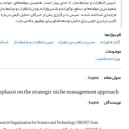
«تبیین انتظارات و چشم‌انداز» تا حدی بهتر است. همچنین مولفه‌های «توجه 
ضعیف‌ترین مولفه‌ها و «سطح نوآورانه و بلندپروازانه بودن انتظارات و چشم‌انداز
فرایندی شناخته شدند. سپس با برگزاری پنلی از خبرگان، تحلیل کیفی درباره
کاربردپذیری خوبی برای تحلیل توسعه فناوریهای نوظهور دفاعی دارد.
کلیدواژه‌ها
گذار فناورانه
مدیریت راهبردی جاویژه
تبیین انتظارات و چشم‌انداز
شبکه‌
موضوعات
ویژه نامه قابلیت
عنوان مقاله
English
emphasis on the strategic niche management approach
نویسندگان
English
search Organization for Science and Technology (IROST), Iran.