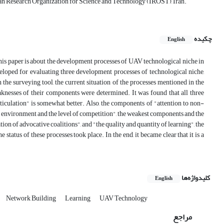
ian Research Organization for Science and Technology (IROST), Iran.
چکیده
English
 This paper is about the development processes of UAV technological niche in
eveloped for evaluating three development processes of technological niche,
 the surveying tool, the current situation of the processes mentioned in the
knesses of their components were determined. It was found that all three
articulation" is somewhat better. Also, the components of "attention to non-
ng environment and the level of competition", the weakest components and the
tion of advocative coalitions", and "the quality and quantity of learning", the
status of these processes took place. In the end, it became clear that it is a
کلیدواژه‌ها
English
Network Building
Learning
UAV Technology
مراجع