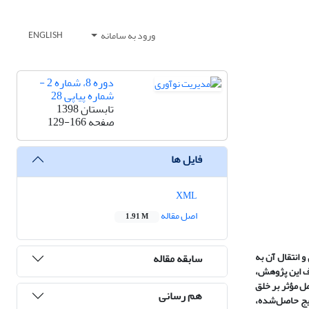
ورود به سامانه
ENGLISH
دوره 8، شماره 2 -
شماره پیاپی 28
تابستان 1398
صفحه
129-166
فایل ها
XML
اصل مقاله
1.91 M
 انتقال آن به
سابقه مقاله
دف این پژوهش،
مل مؤثر بر خلق
هم رسانی
یج حاصل‌شده،