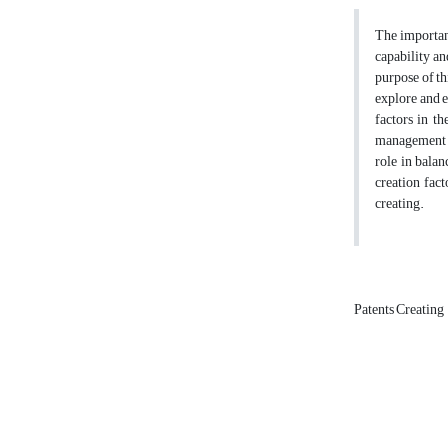
The importanc
capability an
purpose of th
explore and e
factors in t
management s
role in balan
creation fact
creating.
Patents Creating