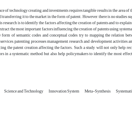
e of technology creating and investments requires tangible results in the area of
d transferring it to the market in the form of patent. However, there is no studies 
is research is to identify the factors affecting the creation of patents and to explai
xtract the most important factors influencing the creation of patents using syste
he form of semantic codes and conceptual codes try to mapping the relation be
ervices, patenting processes management, research and development activities and
cing the patent creation affecting the factors. Such a study, will not only help r
ors in a systematic method, but also, help policymakers to identify the most effe
Science and Technology
Innovation System
Meta-Synthesis
Systemat