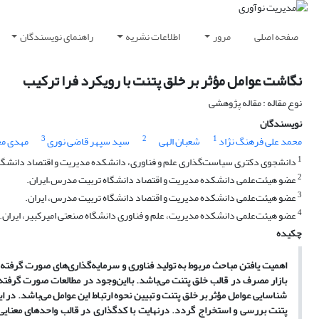
صفحه اصلی
مرور
اطلاعات نشریه
راهنمای نویسندگان
نگاشت عوامل مؤثر بر خلق پتنت با رویکرد فرا ترکیب
نوع مقاله : مقاله پژوهشی
نویسندگان
3
2
1
محمد علی فرهنگ نژاد
شعبان الهی
سید سپهر قاضی نوری
مهدی مج
1
دانشجوی دکتری سیاست‌گذاری علم و فناوری، دانشکده مدیریت و اقتصاد دانشگاه
2
عضو هیئت‌علمی دانشکده مدیریت و اقتصاد دانشگاه تربیت مدرس،ایران.
3
عضو هیئت‌علمی دانشکده مدیریت و اقتصاد دانشگاه تربیت مدرس، ایران.
4
عضو هیئت‌علمی دانشکده مدیریت، علم و فناوری دانشگاه صنعتی امیرکبیر، ایران.
چکیده
اهمیت یافتن مباحث مربوط به تولید فناوری و سرمایه‌گذاری‌های صورت گرفته، 
بازار مصرف در قالب خلق پتنت می‌باشد. بااین‌وجود در مطالعات صورت گرفته
شناسایی عوامل مؤثر بر خلق پتنت و تبیین نحوه ارتباط این عوامل می‌باشد. در 
پتنت بررسی و استخراج گردد. درنهایت با کدگذاری در قالب واحدهای معنای