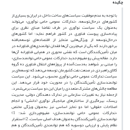
چکیده
با توجه به عدم موفقیت سیاست‌های ساخت داخل در ایران و بسیاری از
کشورهای درحال‌توسعه، «تدارکات عمومی حامی نوآوری» می‌تواند
به‌عنوان یک سیاست نوآوری در طرف تقاضا مبنای نظری برای
پیاده‌سازی پیوست فناوری در کشور فراهم نماید؛ اما کشورهای
درحال‌توسعه از ویژگی‌هایی متمایز از اقتصادهای توسعه‌یافته
برخوردارند که یکی از مهم‌ترین آن‌ها فقدان توانمندی‌های فناورانه در
میان تأمین‌کنندگان است که نقشی محوری در همپایی فناورانه آن‌ها
دارد. مقاله پیش رو مفهوم جدید «تدارکات عمومی حامی توانمندسازی»
را مبتنی بر شواهد به‌دست‌آمده از پروژه‌های انتقال فناوری ده گروه
کالای راهبردی در صنعت نفت کشورمان توسعه می‌دهد که توسعه‌ای بر
سیاست تدارکات عمومی حامی نوآوری محسوب می‌شود. این سیاست
توانمندسازی تأمین‌کنندگان را در محوریت خود قرار می‌دهد. این
مطالعه چالش‌های مشترک متعددی را میان این دو سیاست برمی‌شمرد،
ازجمله نیاز به تغییرات سازمانی در تدارک دهندگان دولتی، مدیریت
ریسک، بهره‌گیری از ساختارهای میانجیگر نوآوری (دانشی) و انجام
اصلاحات حقوقی؛ اما دو تمایز اساسی نیز به‌عنوان ویژگی مختص
«تدارکات عمومی حامی توانمندسازی» مفهوم‌پردازی شد: 1)
توانمندسازی تأمین‌کنندگان به‌عنوان هدف اصلی سیاست، 2) استقرار
نظام پایش و ارزیابی دوسویه که هم توانمندی تأمین‌کنندگان و هم