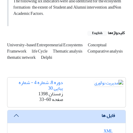
The following six indicators were also identified for the ecosystem
formation: the extent of Student and Alumni intervention, andNon
Academic Factors.
کلیدواژه‌ها
English
University-based Entrepreneurial Ecosystems
Conceptual
Framework
life Cycle
Thematic analysis
Comparative analysis
thematic network
Delphi
دوره 8، شماره 4 - شماره
پیاپی 30
زمستان 1398
صفحه
33-60
فایل ها
XML