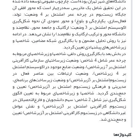
دانشگاه‌های شهر تهران بوده است. چارچوب مفهومی توسعه داده شده
در این تحقیق شامل یک ماتریس سه‌درچهار است که محور افقی آن
جایگاه زیست‌بوم‌ در چرخه عمر (مشتمل بر 4 وضعیت: تولد،
فعال‌سازی، یکپارچگی و بلوغ) و محور عمودی آن نحوه شکل‌گیری
اکوسیستم (مشتمل بر 3 وضعیت: ارگانیک و جامعه محور، نظام‌مند و
دانشگاه محور و ترکیب ارگانیک و نظام‌مند) را نشان می‌دهد. در ادامه
نیز با روش تحلیل مضمون و با بکارگیری شبکه مضامین، شاخصها و
زیرشاخص‌های پیشنهادی تعیین گردید.
در بخش بعد با بکارگیری روش دلفی، شاخصها و زیرشاخصهای مربوط به
چرخه عمر شامل 4 شاخص: وضعیت زیرساختهای سازمانی کارآفرینی
(مشتمل بر 7 زیرشاخص)، وضعیت منابع موجود در اکوسیستم (مشتمل
بر 4 زیرشاخص)، وضعیت ارتباطات بین عناصر فعال در
زیست‌بوم‌(مشتمل بر 5زیرشاخص) و وضعیت زیرساخت‌های برنامه‌ای،
مدیریتی و فرهنگی زیست‌بوم‌ (مشتمل بر 3زیرشاخص) تعیین و
جمع‌بندی گردید. شاخصها و زیرشاخصهای مربوط به تعیین الگوی
شکل‌گیری نیز شامل 2 شاخص: سهم دانشجویان و فارغ‌التحصیلان در
زیست‌بوم‌ کارآفرینی (مشتمل بر 3زیرشاخص) و نقش عوامل
غیردانشگاهی در زیست‌بوم‌ کارآفرینی (مشتمل بر 3زیرشاخص) تعیین
و جمع‌بندی شد.
کلیدواژه‌ها