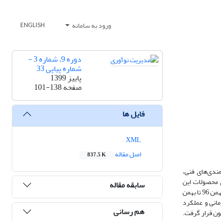
ورود به سامانه
ENGLISH
دوره 9، شماره 3 -
شماره پیاپی 33
پاییز 1399
صفحه
101-138
فایل ها
XML
اصل مقاله
837.5 K
ندی‌های فنی،
 محصولات این
سابقه مقاله
شرکت‌هاست. در این مطالعه، با استفاده از روش تحقیق مطالعه موردی بسط‌یافته، عملکرد 12 شرکت توسعه‌دهنده برنامه کاربردی مستقر در تهران که در دوره زمانی بهمن 96 تا بهمن
زمانی و عملکرد
هم رسانی
ون قرار گرفت.