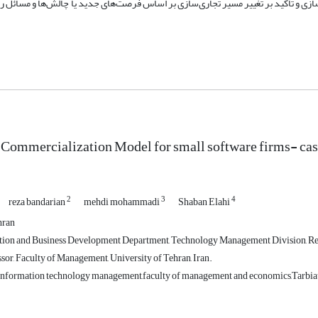
ازی و تأکید بر تغییر مسیر تجاری‌سازی بر اساس فرصت‌های جدید یا چالش‌ها و مسائل ر
Commercialization Model for small software firms- case
2
3
4
reza bandarian
mehdi mohammadi
Shaban Elahi
hran
on and Business Development Department, Technology Management Division, Rese
sor, Faculty of Management, University of Tehran, Iran.
nformation technology management,faculty of management and economics,Tarbiat