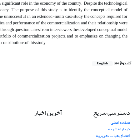
 a significant role in the economy of the country. Despite the technological
money. The purpose of this study is to identify the conceptual model of
me unsuccessful, in an extended-multi case study the concepts required for
ties, and performance of the commercialization, and their relationship were
el through questionnaires from interviewers, the developed conceptual model
portfolio of commercialization projects, and to emphasize on changing the
contributions of this study.
کلیدواژه‌ها
English
دسترسی سریع
آخرین اخبار
صفحه اصلی
درباره نشریه
اعضای هیات تحریریه