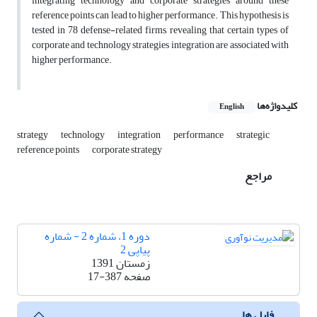
integrating technology and corporate strategies around these
reference points can lead to higher performance. This hypothesis is
tested in 78 defense-related firms, revealing that certain types of
corporate and technology strategies integration are associated with
higher performance.
کلیدواژه‌ها
English
strategy
technology
integration
performance
strategic
reference points
corporate strategy
مراجع
دوره 1، شماره 2 - شماره
پیاپی 2
زمستان 1391
صفحه
17-387
فایل ها