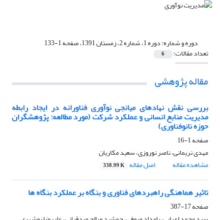
دوره و شماره:
دوره 1، شماره 2، زمستان 1391، صفحه 1-133
تعداد مقالات:
6
مقاله پژوهشی
بررسی نقش نهادهای میانجی نوآوری فناورانه در ایجاد رابطه
مدیریت منابع انسانی و عملکرد شرکت (مورد مطالعه: پژوهشگران
حوزه نانوفناوری)
صفحه
1-16
مهدی نریمانی، ناصر نوروزی، سعید مکاریان
مشاهده مقاله
اصل مقاله
338.99 K
تاثیر هماهنگی راهبردهای فناوری و بنگاه بر عملکرد بنگاه ها
صفحه
17-387
سید محمد اعرابی، بامداد صوفی، جمشید صالح صدقیانی، علیرضا بوشهری