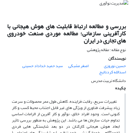
بررسی و مطالعه ارتباط قابلیت های هوش هیجانی با
کارآفرینی سازمانی؛ مطالعه موردی صنعت خودروی
های تجاری در ایران
نوع مقاله : مقاله پژوهشی
نویسندگان
حسین نوروزی
اصغر مشبکی
سید حمید خداداد حسینی
اسدالله کردنائیج
دانشگاه تربیت مدرس
چکیده
تغییرات سریع، رقابت فزاینده، کاهش طول عمر محصولات و سرعت
زیاد پیشرفت فناوری از ویژگی های غیر قابل اجتناب محیط کسب و کار
کنونی است. وجود افراد خلاق، نوآور و کار آفرین از الزامات اساسی
تداوم حیات سازمان ها می باشد. این پژوهش به منظور بررسی تاثیر
ابعاد هوش هیجانی کارکنان در دو بعد شایستگی هایی فردی
(خودآگاهی، خودانگیزشی، خود تنظیمی) و شایستگی های اجتماعی (