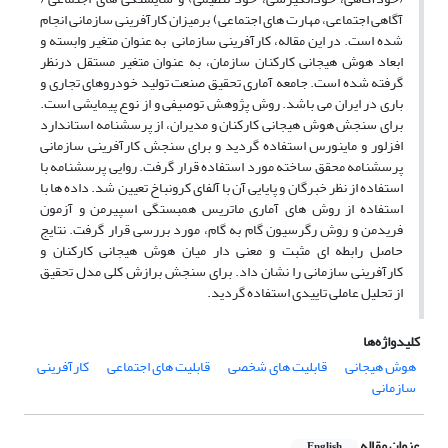
آگاهی اجتماعی، مهارت های اجتماعی) برمیزان کارآفرینی سازمانی انجام
شده است. در این مقاله، کارآفرینی سازمانی به عنوان متغیر وابسته و
ابعاد هوش هیجانی کارکنان سازمان، به عنوان متغیر مستقل درنظر
گرفته شده است. جامعه آماری تحقیق صنعت تولید خودروهای تجاری و
باری در ایران می باشد. روش پژوهش توصیفی و از نوع پیمایشی است.
برای سنجش هوش هیجانی کارکنان و مدیران، از پرسشنامه استاندارد
افزلور و ماینورس استفاده گردید و برای سنجش کارآفرینی سازمانی
پرسشنامه محقق ساخته مورد استفاده قرار گرفت. روایی پرسشنامه با
استفاده از نظر خبرگان و پایایی آن با آلفای کرونباخ تعیین شد. داده ها با
استفاده از روش های آماری ماتریس همبستگی اسپیرمن و آزمون
فریدمن و روش رگرسیون گام به گام، مورد بررسی قرار گرفت. نتایج
حاصل رابطه ای مثبت و معنی دار میان هوش هیجانی کارکنان و
کارآفرینی سازمانی را نشان داد. برای سنجش برازش کلی مدل تحقیق
از تحلیل عاملی تاییدی استفاده گردید.
کلیدواژه‌ها
هوش هیجانی
قابلیت های شخصی
قابلیت های اجتماعی
کارآفرینی
سازمانی
عنوان مقاله
English