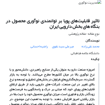
تاثیر قابلیت‌های پویا بر توانمندی نوآوری محصول در
بنگاه های بخش دارویی ایران
نوع مقاله : مقاله پژوهشی
نویسندگان
محمد نقی زاده
میرعلی سید نقوی
راضیه احسانی
دانشگاه علامه طباطبائی
چکیده
امروزه صنعت دارو به عنوان یکی از صنایع راهبردی، دانش
محور و با
نرخ نوآوری بالا در میان کشورها مطرح می
باشد. با توجه به بازار
گسترده، سرمایه
گذاری
های فراوان در بخش
های تحقیق و توسعه و نرخ
بالای تغییر در این صنعت، شرکت-های دارویی باید از طریق ارتقای
قابلیت
های پویای خود که مبتنی بر درک و پاسخگویی به فرصت
های
زودگذر بازار و فناوری است، میزان نوآوری محصول خود را جهت بقا در
بازار رقابتی امروز افزایش دهند. با توجه به اهمیت این موضوع، در
پژوهش حاضر تلاش شد تا الگویی جهت ارتقای میزان نوآوری محصول