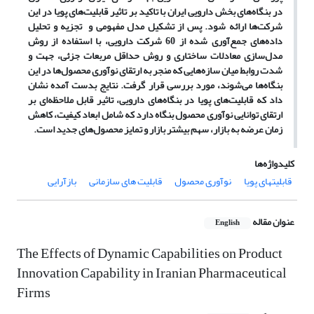
در بنگاه
های بخش دارویی ایران با تاکید بر تاثیر قابلیت
های پویا در این
شرکت
ها ارائه شود. پس از تشکیل مدل مفهومی و تجزیه و تحلیل
داده
های جمع
آوری شده از 60 شرکت دارویی، با استفاده از روش
مدل
سازی معادلات ساختاری و روش حداقل مربعات جزئی، جهت و
شدت روابط میان سازه
هایی که منجر به ارتقای نوآوری محصول
ها در این
بنگاه
ها می
شوند، مورد بررسی قرار گرفت. نتایج بدست آمده نشان
داد که قابلیت
های پویا در بنگاه
های دارویی، تاثیر قابل ملاحظه
ای بر
ارتقای توانایی نوآوری محصول بنگاه دارد که شامل ابعاد کیفیت، کاهش
زمان عرضه به بازار، سهم بیشتر بازار و تمایز محصول
های جدید است.
کلیدواژه‌ها
قابلیتهای پویا
نوآوری محصول
قابلیت های سازمانی
بازآرایی
عنوان مقاله
English
The Effects of Dynamic Capabilities on Product
Innovation Capability in Iranian Pharmaceutical
Firms