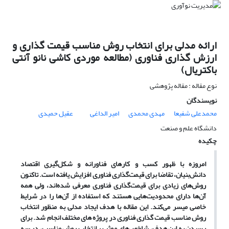
ارائه مدلی برای انتخاب روش مناسب قیمت گذاری و
ارزش گذاری فناوری (مطالعه موردی کاشی نانو آنتی
باکتریال)
نوع مقاله : مقاله پژوهشی
نویسندگان
محمدعلی شفیعا
مهدی محمدی
امیر الداغی
عقیل حمیدی
دانشگاه علم و صنعت
چکیده
امروزه با ظهور کسب و کارهای فناورانه و شکل
گیری اقتصاد
دانش
بنیان، تقاضا برای قیمت
گذاری فناوری افزایش یافته است. تاکنون
روش
های زیادی برای قیمت
گذاری فناوری معرفی شده
اند، ولی همه
آن
ها دارای محدودیت
هایی هستند که استفاده از آن
ها را در شرایط
خاصی میسر می
کند. این مقاله با هدف ایجاد مدلی به منظور انتخاب
روش مناسب قیمت گذاری فناوری در پروژه های مختلف انجام شد. برای
رسیدن به این هدف، شاخص
های موثر بر انتخاب روش مناسب، در سه