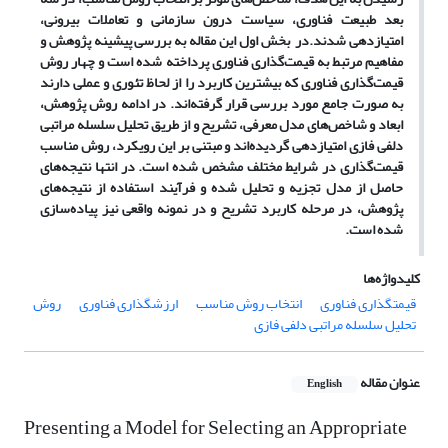
بعد طبیعت فناوری، سیاست درون سازمانی و تعاملات بیرونی،
امتیازدهی شدند.در بخش اول این مقاله به بررسی پیشینه پژوهش و
مفاهیم مرتبط به قیمت
گذاری فناوری پرداخته شده است و چهار روش
قیمت
گذاری فناوری که بیشترین کاربرد را از لحاظ تئوری و عملی دارند
به صورت جامع مورد بررسی قرار گرفته
اند. در ادامه روش پژوهش،
ابعاد و شاخص
های مدل معرفی، تشریح و از طریق تحلیل سلسله مراتبی
دلفی فازی امتیازدهی گردیده
اند و مبتنی بر این رویکرد، روش مناسب
قیمت
گذاری در شرایط مختلف مشخص شده است. در انتها نتیجه
های
حاصل از مدل تجزیه و تحلیل شده و فرآیند استفاده از نتیجه
های
پژوهش، در مرحله کاربرد تشریح و در نمونه واقعی نیز پیاده
سازی
شده است.
کلیدواژه‌ها
قیمتگذاری فناوری
انتخاب روش مناسب
ارزشگذاری فناوری
روش
تحلیل سلسله مراتبی دلفی فازی
عنوان مقاله
English
Presenting a Model for Selecting an Appropriate