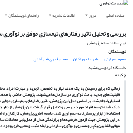
صفحه اصلی
مرور
اطلاعات نشریه
راهنمای نویسندگان
بررسی و تحلیل تاثیر رفتارهای تیمسازی موفق بر نوآوری س
نوع مقاله : مقاله پژوهشی
نویسندگان
یعقوب مهارتی
علیرضا خوراکیان
مسلم فخری فخرآبادی
دانشگاه فردوسی مشهد
چکیده
زمانی که برای رسیدن به یک هدف نیاز به تخصص، تجربه
و مهارت افراد مخت
قابلیت
های جدید، باعث نوآوری در سازمان
ها می
شوند. پژوهش حاضر، با هدف بر
اصفهان انجام شد. بر اساس مدل این پژوهش، تاثیر رفتارهای تیم
سازی موفق در 5 بعد، شامل ابرازنظر، 
درک شده توسط افراد مورد بررسی و تحلیل قرار گرفت. این پژوهش از نظر 
استفاده از ابزار پرسش
نامه جمع
آوری شد. جامعه آماری پژوهش، کارکنان راه
آهن 
در این پژوهش جهت آزمون فرضیه
ها و برازندگی مدل از مدل
یابی معادلات سا
موفق فقط بین یکپارچه
سازی و نوآوری سازمانی رابطه مثبت و معنی
داری وجود دا