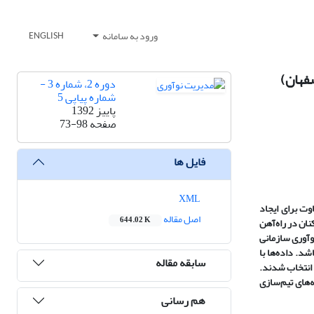
ورود به سامانه
ENGLISH
صفهان)
دوره 2، شماره 3 -
شماره پیاپی 5
پاییز 1392
صفحه
73-98
فایل ها
XML
وت برای ایجاد
اصل مقاله
644.02 K
ان در راه
آهن
وآوری سازمانی
اشد. داده
ها با
سابقه مقاله
انتخاب شدند.
ه
های تیم
سازی
هم رسانی