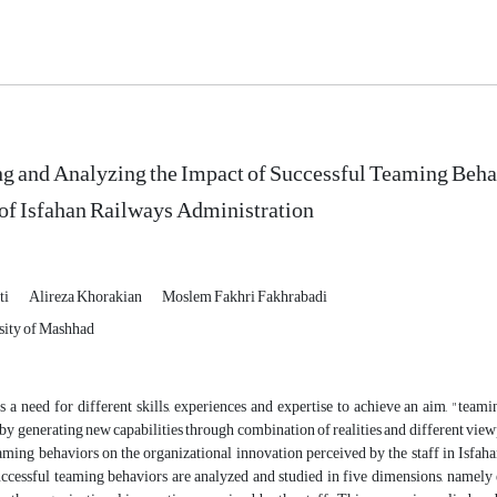
ng and Analyzing the Impact of Successful Teaming Beha
of Isfahan Railways Administration
ti
Alireza Khorakian
Moslem Fakhri Fakhrabadi
sity of Mashhad
 a need for different skills, experiences and expertise to achieve an aim, "team
by generating new capabilities through combination of realities and different viewpo
aming behaviors on the organizational innovation perceived by the staff in Isfaha
ccessful teaming behaviors are analyzed and studied in five dimensions, namely ex