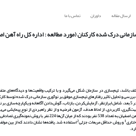
ارسال مقاله
داوران
تماس با ما
ازمانی درک شده کارکنان (مورد مطالعه : اداره کل راه آهن ا
لف باشد، تیم
سازی در سازمان شکل می
گیرد و با ترکیب واقعیت
ها و دیدگاه
های متفا
رسی و تحلیل تاثیر رفتارهای تیم
سازی موفق بر نوآوری سازمانی درک شده توسط کارکن
آزمایش
کردن، بازتاب، گوش
دادن آگاهانه و یکپارچه
سازی بر ن
جهت
گیری، کاربردی، از لحاظ هدف، آزمون فرضیه و از نظر راهبردی از نوع پیمایشی می
ب
اصفهان به تعداد 538 نفر بودند که از میان آن
ها 224 نفر با روش نمونه
گیری تصادفی 
2
1
ختاری
و روش حداقل مربعات جزئی
استفاده شد. یافته
ها نشان دادند که از بین مولف
رد.