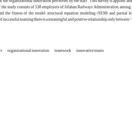
on the organizational innovation perceived by the staff. This survey is applied and
f the study consists of 538 employers of Isfahan Railways Administration, among
nd the fitness of the model, structural equation modeling (SEM) and partial 
 successful teaming there is a meaningful and positive relationship only between 
rs
organizational innovation
teamwork
innovative teams