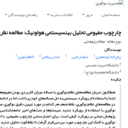
صفحه اصلی
مرور
اطلاعات نشریه
راهنمای نویسندگان
چارچوب مفهومی تحلیل بینسیستمی هولونیک: مطالعه نظری ر
نوع مقاله : مقاله پژوهشی
نویسندگان
1
2
1
1
روح اله ابوجعفری
شعبان الهی
عادل پیغامی
کاظم یاوری
1
دانشگاه تربیت مدرس
2
دانشگاه امام صادق(ع)
چکیده
هم
اکنون جریان مطالعه
های نظام نوآوری با مساله میزان کاربردی بودن مفهوم
ها
ابتدا با استفاده از رویکرد سیستمی به حل مساله
های خود پرداخت، اما در ادامه
در مطالعه
های نظام نوآوری، نقاط ضعف هر کدام در مورد تبیین دقیق نوآوری، م
نوآوری با استفاده از رویکرد جدید سیستم
ها و بحث
های اخیر جامعه
شناسی س
پژوهش مبتنی بر رویکرد کیفی است. برای اعتبارسنجی چارچوب مفهومی، با اس
نوآوری با کمک این چارچوب مورد بررسی قرار گرفت تا نقاط قوت تحلیل جدید