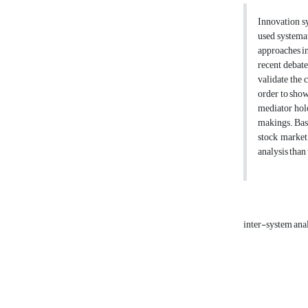
Innovation sy
used systemat
approaches in
recent debate
validate the 
order to show
mediator holo
makings. Base
stock market
analysis than
inter-system ana