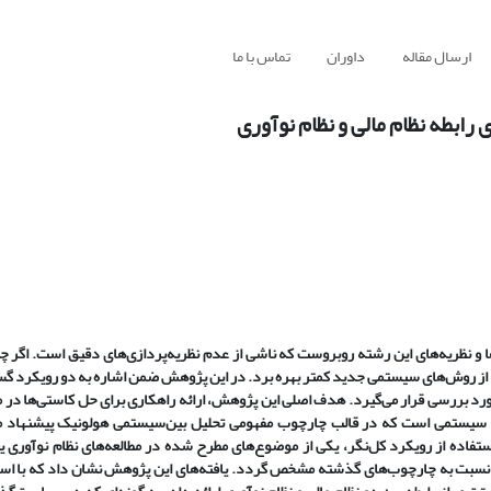
ارسال مقاله
داوران
تماس با ما
ابطه نظام مالی و نظام نوآوری
 و نظریه
های این رشته روبروست که ناشی از عدم نظریه
پردازی
های دقیق است. اگر چه
 از روش
های سیستمی جدید کمتر بهره برد.
در این پژوهش ضمن اشاره به دو رویکرد گس
ورد بررسی قرار می
گیرد. هدف اصلی این پژوهش، ارائه راهکاری برای حل کاستی
ها در م
یستمی است که در قالب چارچوب مفهومی تحلیل بین
سیستمی هولونیک پیشنهاد 
تفاده از رویکرد کل
نگر، یکی از موضوع
های مطرح شده در مطالعه
های نظام نوآوری یع
 نسبت به چارچوب
های گذشته مشخص گردد.
یافته
های این پژوهش نشان داد که با است