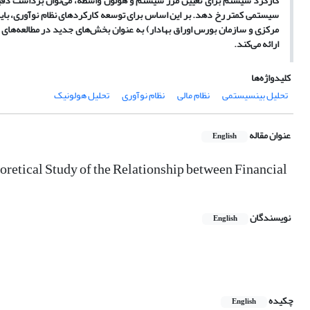
کارکرد سیستم برای تعیین مرز سیستم و هولون واسطه، می
توان برداشت دق
سیستمی کمتر رخ دهد. بر این اساس برای توسعه کارکردهای نظام نوآوری، بای
مرکزی و سازمان بورس اوراق بهادار) به عنوان بخش
های جدید در مطالعه
های 
ارائه می
کند.
کلیدواژه‌ها
تحلیل بینسیستمی
نظام مالی
نظام نوآوری
تحلیل هولونیک
عنوان مقاله
English
etical Study of the Relationship between Financial
نویسندگان
English
چکیده
English