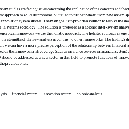
stem studies are facing issues concerning the application of the concepts and theori
ic approach to solve its problems, but failed to further benefit from new system 
 innovation system studies. The main goal is to provide a solution to resolve the 
s in systems sociology. The solution is proposed as a holonic inter-system analy
conceptual framework we use the holistic approach. The holistic approach is one o
 the strengths of the new analysis in contrast to other frameworks. The findings 
n, we can have a more precise perception of the relationship between financial an
d on the framework, risk coverage (such as insurance services in financial system) 
) should be addressed as a new sector in this field to promote functions of in
 the previous ones.
lysis
financial system
innovation system
holonic analysis