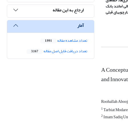
ری
ها، خطاهای
لی (مانند بانک
ارجاع به این مقاله
ارچوبهای قبلی
آمار
تعداد مشاهده مقاله
1,991
تعداد دریافت فایل اصل مقاله
3,167
A Conceptua
and Innova
Roohallah Abooj
1
Tarbiat Modare
2
Imam Sadiq Uni