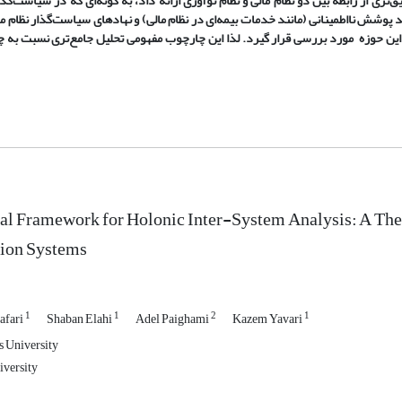
یق
تری از رابطه بین دو نظام مالی و نظام نوآوری ارائه داد، به گونه
ای که در سیاست
گذا
د پوشش نااطمینانی (مانند خدمات بیمه
ای در نظام مالی) و نهادهای سیاست
گذار نظام ما
این حوزه مورد بررسی قرار گیرد. لذا این چارچوب مفهومی تحلیل جامع
تری نسبت به چ
l Framework for Holonic Inter-System Analysis: A Theor
tion Systems
1
1
2
1
afari
Shaban Elahi
Adel Paighami
Kazem Yavari
s University
versity