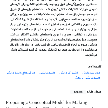
ساختاری میان ویژگی
های فوق و وظایف واسط
های دانشی برای اثربخش
نمودن فرآیند اشتراک دانش تبیین شد. داده
های پژوهش از طریق
انجام مجموعه
ای از مصاحبه
های نیمه
ساخت
یافته با مدیران و خبرگان
سازمان مورد مطالعه، جمع
آوری گردید و با استفاده از شیوة کدگذاری
باز، محوری و انتخابی تجزیه و تحلیل شدند. یافته
های پژوهش، چهار
ویژگی برون
گرایی، جاذبة شخصیتی، برخورداری از جایگاه و اختیارات
سازمانی و توانایی رهبری را برای واسط
های دانشی آشکار ساخت.
همچنین مدل مفهومی ارائه
شده در این پژوهش نشان داد که واسط
های
دانشی، علاوه بر ایجاد ظرفیت ارتباطی، ظرفیت تغییر در سازمان را ارتقاء
می
بخشند و از این طریق منجر به اثربخش نمودن فرآیند اشتراک دانش
می
شوند.
کلیدواژه‌ها
مدیریت دانش
اشتراک دانش
واسط دانشی
ویژگی های واسط دانشی
واسط دانشی اثربخش
عنوان مقاله
English
Proposing a Conceptual Model for Making