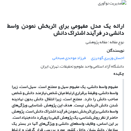
ارائه یک مدل مفهومی برای اثربخش نمودن واسط
دانشی در فرآیند اشتراک دانش
نوع مقاله : مقاله پژوهشی
نویسندگان
احسان وزیری گودرزی
فرزاد موحدی صبحانی
دانشگاه آزاد اسلامی واحد علوم و تحقیقات، تهران، ایران
چکیده
مفهوم واسط دانشی، یک مفهوم سهل و ممتنع است. سهل است، زیرا
واسط دانشی، وظیفة برقراری ارتباط میان شخص نیازمند دانش و شخص
صاحب دانش را دارد. ممتنع است، زیرا انتقال دانش بدون نهادینه
شدن دانش اثربخش نیست. هدف این پژوهش شناسایی ویژگی
های
واسط دانشی برای اثربخش نمودن فرآیند اشتراک دانش است. پژوهش
حاضر از نظر روش
شناسی، یک پژوهش کیفی با رویکرد داده
بنیاد است.
بر این اساس، وظایف واسط
های دانشی و ویژگی
های آنها در بستر یک
سازمان دانش
بنیان داخل کشور مورد بررسی قرار گرفت و ارتباط