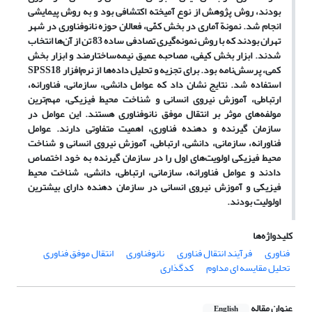
بودند، روش پژوهش از نوع آمیخته اکتشافی بود و به روش پیمایشی
انجام شد. نمونة آماری در بخش کمّی، فعالان حوزه
نانوفناوری در شهر
تهران بودند که با روش نمونه
گیری تصادفی ساده 83 تن از آن
ها انتخاب
شدند. ابزار بخش کیفی، مصاحبه عمیق نیمه
ساختارمند و ابزار بخش
کمی، پرسش
نامه بود. برای تجزیه و تحلیل داده
ها از نرم
افزار
SPSS18
استفاده شد. نتایج نشان داد که عوامل دانشی، سازمانی، فناورانه،
ارتباطی، آموزش نیروی انسانی و شناخت محیط فیزیکی، مهم
ترین
مولفه
های موثر بر انتقال موفق نانوفناوری هستند. این عوامل در
سازمان گیرنده و دهنده فناوری، اهمیت متفاوتی دارند. عوامل
فناورانه، سازمانی، دانشی، ارتباطی، آموزش نیروی انسانی و شناخت
محیط فیزیکی اولویت
های اول را در سازمان گیرنده به خود اختصاص
دادند و عوامل فناورانه، سازمانی، ارتباطی، دانشی، شناخت محیط
فیزیکی و آموزش نیروی انسانی در سازمان دهنده دارای بیشترین
اولولیت بودند.
کلیدواژه‌ها
فناوری
فرآیند انتقال فناوری
نانوفناوری
انتقال موفق فناوری
تحلیل مقایسه ای مداوم
کدگذاری
عنوان مقاله
English