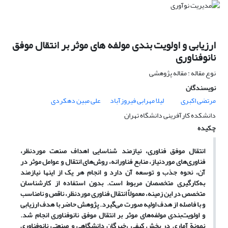
ارزیابی و اولویت بندی مولفه های موثر بر انتقال موفق
نانوفناوری
نوع مقاله : مقاله پژوهشی
نویسندگان
مرتضی اکبری
لیلا مهرابی فیروزآباد
علی مبین دهکردی
دانشکده کارآفرینی دانشگاه تهران
چکیده
انتقال موفق فناوری، نیازمند شناسایی اهداف صنعت موردنظر،
فناوری
های مورد
نیاز، منابع فناورانه، روش
های انتقال و عوامل موثر در
آن، نحوه جذب و توسعه آن دارد و انجام هر یک از اینها نیازمند
به
کارگیری متخصصان مربوط است. بدون استفاده از کارشناسان
متخصص در این زمینه، معمولاً انتقال فناوری موردنظر، ناقص و نامناسب
و با فاصله از هدف اولیه صورت می
گیرد. پژوهش حاضر با هدف ارزیابی
و اولویت
بندی مولفه
های موثر بر انتقال موفق نانوفناوری انجام شد.
نمونة آماری در بخش کیفی ،خبرگان دانشگاهی و صنعتی نانوفناوری