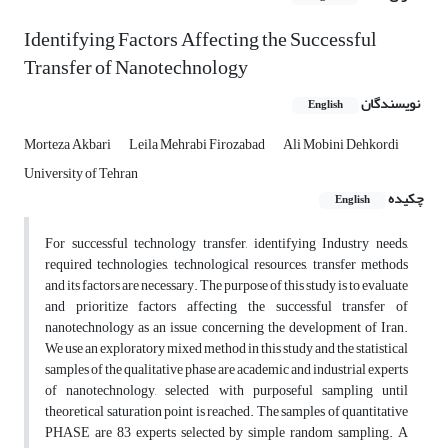
Identifying Factors Affecting the Successful
Transfer of Nanotechnology
نویسندگان
English
Morteza Akbari
Leila Mehrabi Firozabad
Ali Mobini Dehkordi
University of Tehran
چکیده
English
For successful technology transfer, identifying Industry needs,
required technologies, technological resources, transfer methods
and its factors are necessary. The purpose of this study is to evaluate
and prioritize factors affecting the successful transfer of
nanotechnology as an issue concerning the development of Iran.
We use an exploratory mixed method in this study and the statistical
samples of the qualitative phase are academic and industrial experts
of nanotechnology, selected with purposeful sampling until
theoretical saturation point is reached. The samples of quantitative
PHASE are 83 experts selected by simple random sampling. A