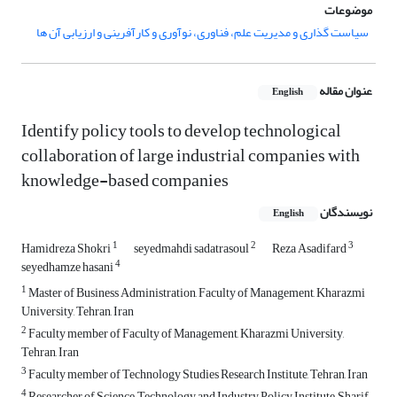
موضوعات
سیاست گذاری و مدیریت علم، فناوری، نوآوری و کارآفرینی و ارزیابی آن ها
عنوان مقاله
English
Identify policy tools to develop technological
collaboration of large industrial companies with
knowledge-based companies
نویسندگان
English
1
2
3
Hamidreza Shokri
seyedmahdi sadatrasoul
Reza Asadifard
4
seyedhamze hasani
1
Master of Business Administration, Faculty of Management, Kharazmi
University, Tehran, Iran
2
Faculty member of Faculty of Management, Kharazmi University,
Tehran, Iran
3
Faculty member of Technology Studies Research Institute, Tehran, Iran
4
Researcher of Science, Technology and Industry Policy Institute, Sharif