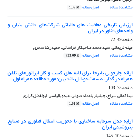
مشاهده مقاله
اصل مقاله
1.39 M
ارزیابی تاریخی معافیت های مالیاتی شرکت‌های دانش بنیان و
واحدهای فناور در ایران
صفحه
49-72
میثم نریمانی، سید محمد صاحبکار خراسانی، حمیدرضا سحری
مشاهده مقاله
اصل مقاله
733.09 K
ارائه چارچوبی پابرجا برای لایه های کسب و کار اپراتورهای تلفن
همراه در گذار به سمت موبایل باند پهن: مورد مطالعه همراه اول
صفحه
73-103
بیتا کمالی سراج، جهانیار بامداد صوفی، مهدی الیاسی، ابولفضل کزازی
مشاهده مقاله
اصل مقاله
1.01 M
ارایه مدل سرمایه ساختاری با محوریت انتقال فناوری در صنایع
پتروشیمی ایران
صفحه
105-145