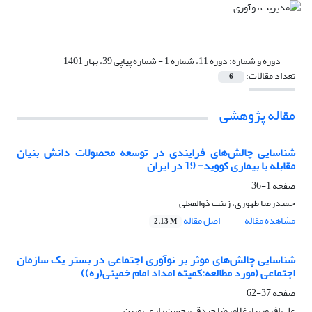
دوره و شماره:
دوره 11، شماره 1 - شماره پیاپی 39، بهار 1401
تعداد مقالات:
6
مقاله پژوهشی
شناسایی چالش‌های فرایندی در توسعه محصولات دانش بنیان
مقابله با بیماری کووید- 19 در ایران
صفحه
1-36
حمیدرضا طهوری، زینب ذوالفعلی
مشاهده مقاله
اصل مقاله
2.13 M
شناسایی چالش‌های موثر بر نوآوری اجتماعی در بستر یک سازمان
اجتماعی (مورد مطالعه:کمیته امداد امام خمینی(ره))
صفحه
37-62
علی افروزنیا، غلامرضا جندقی، حسن زارعی متین