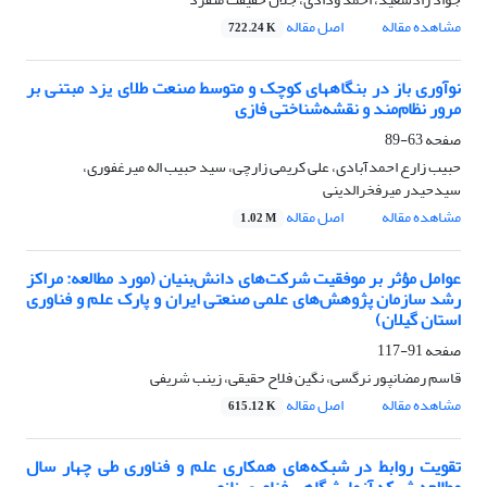
مشاهده مقاله
اصل مقاله
722.24 K
نوآوری باز در بنگاههای کوچک و متوسط صنعت طلای یزد مبتنی بر
مرور نظام‌مند و نقشه‌شناختی فازی
صفحه
63-89
حبیب زارع احمدآبادی، علی کریمی زارچی، سید حبیب اله میرغفوری،
سیدحیدر میرفخرالدینی
مشاهده مقاله
اصل مقاله
1.02 M
عوامل مؤثر بر موفقیت شرکت‌های دانش‌بنیان (مورد مطالعه: مراکز
رشد سازمان پژوهش‌های علمی صنعتی ایران و پارک علم و فناوری
استان گیلان)
صفحه
91-117
قاسم رمضانپور نرگسی، نگین فلاح حقیقی، زینب شریفی
مشاهده مقاله
اصل مقاله
615.12 K
تقویت روابط در شبکه‌های همکاری علم و فناوری طی چهار سال