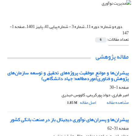
دوره و شماره:
دوره 11، شماره 3 - شماره پیاپی 41، پاییز 1401، صفحه 1-
147
تعداد مقالات:
6
مقاله پژوهشی
پیشران‌ها و موانع موفقیت پروژه‌های تحقیق و توسعه سازمان‌های
پژوهش و فناوری(موردمطالعه: جهاد دانشگاهی)
صفحه
1-30
امیر طیاری، جواد پورکریمی، کاووس حیدری
مشاهده مقاله
اصل مقاله
1.85 M
پیشران‌ها و پسران‌های نوآوری دیجیتال باز در صنعت بانکی کشور
صفحه
31-62
جواد رادسعید، احمد ودادی، جلال حقیقت منفرد