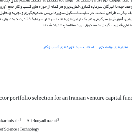
 مصاحبه با خبرگان سرمایه‌ گذاری خطرپذیر و هر کدام از حوزه‌ های کسب ‌و کار جمع‌ آوری
یف لیکرت طراحی شدند. در نهایت با تشکیل سوپرماتریس تصمیم‌ گیری و تجزیه و تحلیل اط
درخواست صندوق مورد مطالعه مبنی بر انتخاب تنها چهار حوزۀ کشاورزی، بازاریابی، آموزش و سرگ
ه‌ های قابل جایگزین به صندوق مورد مطالعه پیشنهاد شدند.
معیارهای توانمندی
انتخاب سبد حوزه های کسب و کار
tor portfolio selection for an Iranian venture capital fun
1
2
karimisadr
Ali Bonyadi naeini
 of Science & Technology