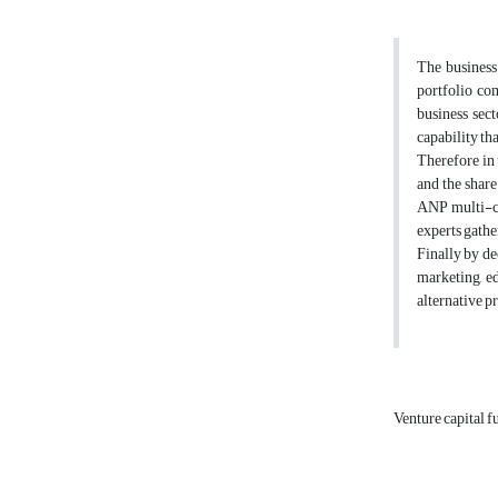
The business 
portfolio co
business sect
capability tha
Therefore in 
and the share
ANP multi-cr
experts gathe
Finally by de
marketing, ed
alternative p
Venture capital 