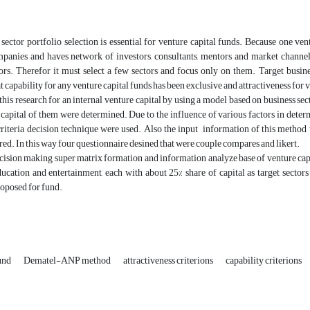
sector portfolio selection is essential for venture capital funds. Because one ven
mpanies and haves network of investors, consultants, mentors and market channels
ors. Therefor it must select a few sectors and focus only on them. Target busines
t capability for any venture capital funds has been exclusive and attractiveness for 
this research for an internal venture capital by using a model based on business sec
 capital of them were determined. Due to the influence of various factors in dete
iteria decision technique were used. Also the input information of this method t
red. In this way four questionnaire desined that were couple compares and likert.
cision making super matrix formation and information analyze base of venture capita
ucation and entertainment, each with about 25% share of capital as target sectors
roposed for fund.
fund
Dematel-ANP method
attractiveness criterions
capability criterions