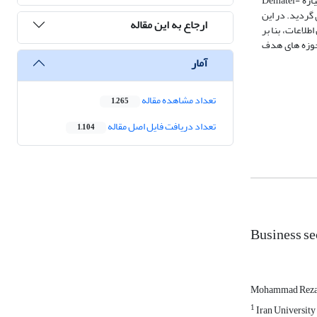
سهم هر یک از سرمایۀ کل مشخص شد. با توجه به تأثیرگذاری عوامل مختلف در تعیین اولویت حوزه‌ ها و وابستگی این عوامل به یکدیگر، از تکنیک تصمیم ‌گیری چندمعیارۀ Dematel-
 گردید. در این
ارجاع به این مقاله
لاعات، بنا بر
رمی، هر یک از این حوزه ‌ها با سهم از سرمایۀ 25 درصد به‌عنوان حوزه‌ های هدف
آمار
تعداد مشاهده مقاله
1,265
تعداد دریافت فایل اصل مقاله
1,104
Business sec
Mohammad Reza 
1
Iran University