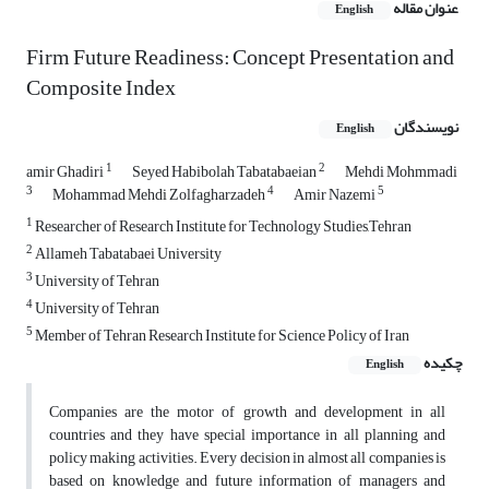
عنوان مقاله
English
Firm Future Readiness: Concept Presentation and
Composite Index
نویسندگان
English
1
2
amir Ghadiri
Seyed Habibolah Tabatabaeian
Mehdi Mohmmadi
3
4
5
Mohammad Mehdi Zolfagharzadeh
Amir Nazemi
1
Researcher of Research Institute for Technology Studies,Tehran
2
Allameh Tabatabaei University
3
University of Tehran
4
University of Tehran
5
Member of Tehran Research Institute for Science Policy of Iran
چکیده
English
Companies are the motor of growth and development in all
countries and they have special importance in all planning and
policy making activities. Every decision in almost all companies is
based on knowledge and future information of managers and