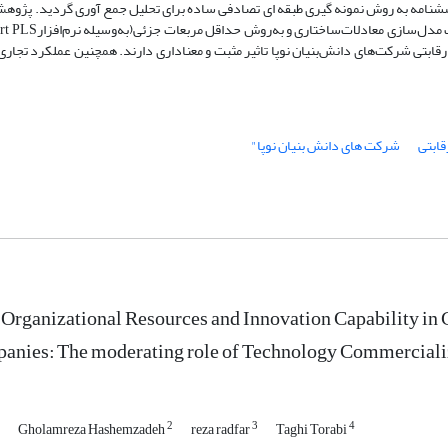
 از برگشت پرسشـنامه کـافی128 نفـر تعیـین شـد، کـه در نهایت 117 پرسشنامه به روش نمونه گیری طبقه ای تصادفی ساده برای تحلیل جمع آوری گر
 رقابتی شرکت‌های دانش‌بنیان نوپا‌ تاثیر مثبت و معناداری دارند. همچنین عملکرد تجار
قابتی
شرکت های دانش بنیان نوپا"
 Organizational Resources and Innovation Capability in
anies: The moderating role of Technology Commerciali
2
3
4
Gholamreza Hashemzadeh
reza radfar
Taghi Torabi