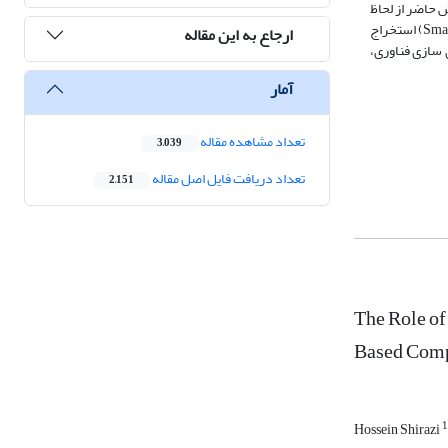
دید. پژوهش حاضر از لحاظ
هدف کاربردی، روش آن توصیفی و از نوع پیمایشی می باشد، که نتایج به‌صورت‌ مدل‌سازی‌ معادلات‌ساختاری‌ و به‌روش‌ حداقل‌ مربعات‌ جزئی‌(به‌وسیله نرم‌افزارSmart PLS) استخراج‌
ارجاع به این مقاله
ی سازی فناوری،
آمار
تعداد مشاهده مقاله
3,039
تعداد دریافت فایل اصل مقاله
2,151
The Role of
Based Comp
1
Hossein Shirazi