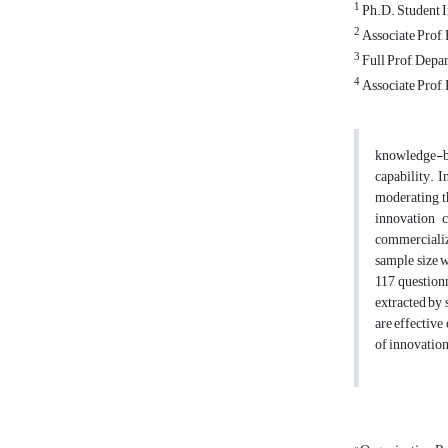
1
Ph.D. Student I
2
Associate Prof,
3
Full Prof, Depa
4
Associate Prof,
knowledge-ba
capability. 
moderating th
innovation c
commercializa
sample size 
117 questionn
extracted by 
are effectiv
of innovation