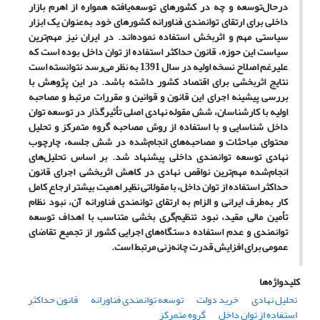
درحال‌توسعه و چه در کشورهای توسعه‌یافته همواره از اهرم بازار
داخلی برای ارتقای توانمندی فناورانه کشورهای خود به‌عنوان یک ابزار
سیاستی مهم و اثربخش استفاده نموده‌اند. در ایران نیز مهم‌ترین
سیاست این حوزه، قانون حداکثر استفاده از توان داخل بوده است که
علیرغم اصلاح نسخه اولیه در سال 1391 به نظر می‌رسد نتوانسته است
نتایج اثربخشی برای اقتصاد کشور داشته باشد. در این پژوهش با
بررسی پیشینه اجرای این قانون و قوانین و مقررات مرتبط و مصاحبه
اولیه با کارشناسان، شش مقوله نهادی اصلی تأثیرگذار در توسعه توان
داخل شناسایی و با استفاده از روش مصاحبه گروه متمرکز و تحلیل
محتوای مباحثات و مصاحبه‌های انجام‌شده در شش جلسه، چارچوب
نهادی توسعه توانمندی داخلی پیشنهاد شد. بر اساس تحلیل‌های
انجام‌شده مهم‌ترین نواقص نهادی در کاهش اثربخشی اجرای قانون
حداکثر استفاده از توان داخل، با مقولاتی نظیر اهمیت بیشتر ارجاع کامل
کار به‌طرف ایرانی و الزام به ارتقای توانمندی فناورانه آن، نبود نظام
تأمین مالی مقید، نبود تنظیم‌گری بخشی متناسب با اهداف توسعه
توانمندی و عدم استفاده دستگاه‌های اجرایی کشور از تجمیع تقاضای
عمومی برای افزایش قدرت چانه‌زنی مرتبط است.
کلیدواژه‌ها
تحلیل نهادی
خرید دولت
توسعه توانمندی فناورانه
قانون حداکثر
استفاده از توان داخل
گروه متمرکز