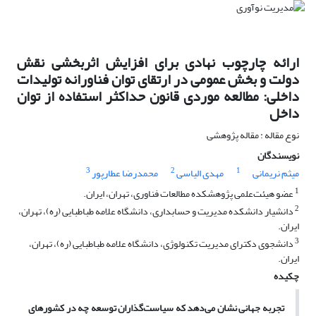
ارائه چارچوب نهادی برای افزایش اثربخشی نقش
دولت و بخش عمومی در ارتقای توان فناورانه تولیدات
داخلی: مطالعه موردی قانون حداکثر استفاده از توان
داخل
نوع مقاله : مقاله پژوهشی
نویسندگان
3
2
1
میثم نریمانی
مهدی الیاسی
محمدرضا عطارپور
1
عضو هیئت‌علمی پژوهشکده مطالعات فناوری، تهران، ایران.
2
دانشیار دانشکده مدیریت و حسابداری، دانشگاه علامه طباطبایی (ره)، تهران،
ایران.
3
دانشجوی دکترای مدیریت تکنولوژی، دانشگاه علامه طباطبایی (ره)، تهران،
ایران.
چکیده
تجربه جهانی نشان می‌دهد که سیاست‌گذاران توسعه چه در کشورهای