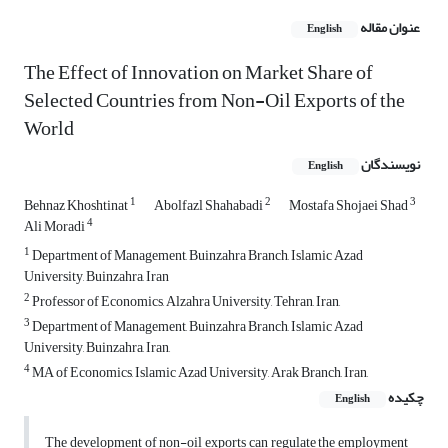
عنوان مقاله
English
The Effect of Innovation on Market Share of
Selected Countries from Non-Oil Exports of the
World
نویسندگان
English
1
2
3
Behnaz Khoshtinat
Abolfazl Shahabadi
Mostafa Shojaei Shad
4
Ali Moradi
1
Department of Management, Buinzahra Branch, Islamic Azad
University, Buinzahra, Iran
2
Professor of Economics, Alzahra University, Tehran, Iran,
3
Department of Management, Buinzahra Branch, Islamic Azad
University, Buinzahra, Iran,
4
MA of Economics, Islamic Azad University, Arak Branch, Iran,
چکیده
English
The development of non-oil exports can regulate the employment