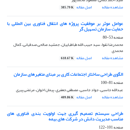
مشاهده مقاله
اصل مقاله
385.79 K
عوامل موثر بر موفقیت پروژه های انتقال فناوری بین المللی با
حمایت سازمان تسهیل گر
صفحه
53-80
محمدرضا تقوا، سید حبیب الله طباطباییان، جمشید صالحی صدقیانی، کمال
محمدی
مشاهده مقاله
اصل مقاله
618.67 K
الگوی طراحی ساختار اجتماعات کاری بر مبنای متغیرهای سازمان
صفحه
81-100
عبدالله جاسبی، جواد جاسبی، مصطفی جعفری، پیمان اخوان، مرتضی پیری
مشاهده مقاله
اصل مقاله
409.86 K
طراحی سیستم تصمیم گیری جهت اولویت بندی فناوری های
مناسب مدیریت دانش در شرکت های بیمه
صفحه
101-122