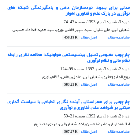
مدلی برای بهبود خودسازمان دهی و یادگیرندگی شبکه های
نوآوری در پارک علم و فناوری اهواز
دوره 3، شماره 1، بهار 1393، صفحه
47-74
شعبان الهی، علی شایان، سید سپهر قاضی نوری، سید حمید خداداد حسینی
مشاهده مقاله
اصل مقاله
458.19 K
چارچوب مفهومی تحلیل بینسیستمی هولونیک: مطالعه نظری رابطه
نظام مالی و نظام نوآوری
دوره 2، شماره 3، پاییز 1392، صفحه
99-124
روح اله ابوجعفری، شعبان الهی، عادل پیغامی، کاظم یاوری
مشاهده مقاله
اصل مقاله
583.25 K
چارچوبی برای همراستایی آینده نگاری انطباقی با سیاست گذاری
مبتنی بر شواهد علم، فناوری و نوآوری
دوره 2، شماره 1، بهار 1392، صفحه
21-50
لیلا نامداریان، علیرضا حسن زاده، شعبان الهی، مهدی مجید پور
مشاهده مقاله
اصل مقاله
567.27 K