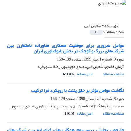
نویسنده =
شعبان الهی
تعداد مقالات:
11
عوامل ضروری برای موفقیت همکاری فناورانه نامتقارن بین
شرکت‌های بزرگ و کوچک در بخش نانوفناوری ایران
دوره 9، شماره 1، بهار 1399، صفحه
139-168
آرمان خالدی، شعبان الهی، مهدی مجیدپور، رضا اسدی فرد
مشاهده مقاله
اصل مقاله
691.8 K
نگاشت عوامل مؤثر بر خلق پتنت با رویکرد فرا ترکیب
دوره 8، شماره 2، تابستان 1398، صفحه
129-166
محمد علی فرهنگ نژاد، شعبان الهی، سید سپهر قاضی نوری، مهدی مجیدپور
مشاهده مقاله
اصل مقاله
1.91 M
چارچوب تحلیلی زیست‌بوم همکاری‌های فناورانه بین شرکت‌های